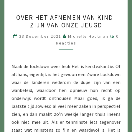
OVER
OVER HET AFNEMEN VAN KIND-
HET
ZIJN VAN ONZE JEUGD
AFNEMEN
VAN
Reacti
23 December 2021
Michelle Houtman
0
KIND-
Reacties
ZIJN
VAN
Maak de lockdown weer leuk Het is kerstvakantie. Of
ONZE
althans, eigenlĳk is het gewoon een Zware Lockdown
JEUGD
waar de kinderen wederom de dupe zĳn van een
wanbeleid, waardoor hen opnieuw hun recht op
onderwĳs wordt onthouden Maar goed, ik ga de
laatste tĳd sowieso al veel meer zaken in perspectief
zien, en dan maakt zo’n weekje langer thuis ineens
ook niet mee uit. Als er tenminste iets tegenover
staat wat minstens zo fĳn en waardevol is. Het is