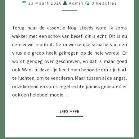
VAN
Reacties
23 Maart 2020
Admin
0 Reacties
HET
CORONAVIRUS
Terug naar de essentie Nog steeds word ik soms
wakker met een schok van besef: dit is echt. Dit is nu
de nieuwe realiteit. De onwerkelijke situatie van een
virus die greep heeft gekregen op de hele wereld. Er
wordt genoeg over geschreven, en dat is maar goed
ook. Want in deze tijd heeft men behoefte om zijn hart
te luchten, om te ventileren. Maar tussen al de angst,
onzekerheid en soms regelrechte paniek gebeuren er
ook een heleboel mooie…
LEES MEER
LEES MEER