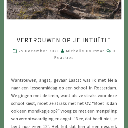
VERTROUWEN
VERTROUWEN OP JE INTUÏTIE
OP
JE
Reacti
25 December 2021
Michelle Houtman
0
INTUÏTIE
Reacties
Wantrouwen, angst, gevaar Laatst was ik met Meia
naar een lessenmiddag op een school in Rotterdam.
We gingen met de trein, want als ze straks voor deze
school kiest, moet ze straks met het OV. “Moet ik dan
ook een mondkapje op?” vroeg ze met een mengeling
van verontwaardiging en angst. “Nee, dat heeft niet, je
bent nog geen 12”. Het feit dat hier al een gesprek