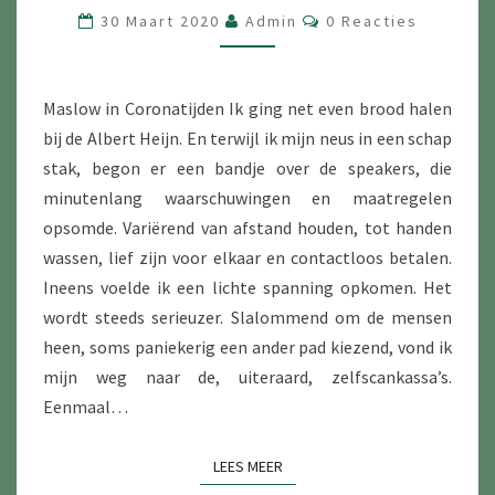
BEHOEFTEN
Reacties
30 Maart 2020
Admin
0 Reacties
Maslow in Coronatijden Ik ging net even brood halen
bij de Albert Heijn. En terwijl ik mijn neus in een schap
stak, begon er een bandje over de speakers, die
minutenlang waarschuwingen en maatregelen
opsomde. Variërend van afstand houden, tot handen
wassen, lief zijn voor elkaar en contactloos betalen.
Ineens voelde ik een lichte spanning opkomen. Het
wordt steeds serieuzer. Slalommend om de mensen
heen, soms paniekerig een ander pad kiezend, vond ik
mijn weg naar de, uiteraard, zelfscankassa’s.
Eenmaal…
LEES MEER
LEES MEER