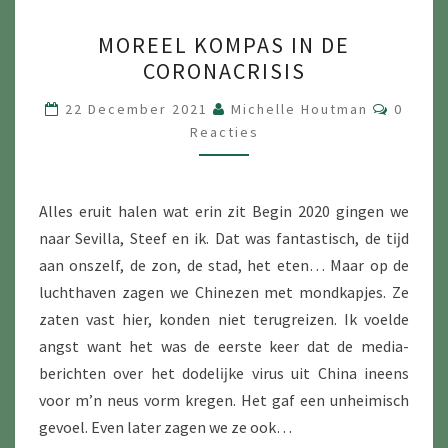
MOREEL
MOREEL KOMPAS IN DE
KOMPAS
CORONACRISIS
IN
DE
Reacti
22 December 2021
Michelle Houtman
0
CORONACRISIS
Reacties
Alles eruit halen wat erin zit Begin 2020 gingen we
naar Sevilla, Steef en ik. Dat was fantastisch, de tĳd
aan onszelf, de zon, de stad, het eten… Maar op de
luchthaven zagen we Chinezen met mond­kapjes. Ze
zaten vast hier, konden niet terugreizen. Ik voelde
angst want het was de eerste keer dat de media-
berichten over het dodelĳke virus uit China ineens
voor m’n neus vorm kregen. Het gaf een unheimisch
gevoel. Even later zagen we ze ook…