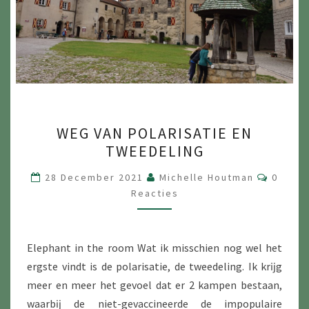
WEG
WEG VAN POLARISATIE EN
VAN
TWEEDELING
POLARISATIE
EN
Reacti
28 December 2021
Michelle Houtman
0
TWEEDELING
Reacties
Elephant in the room Wat ik misschien nog wel het
ergste vindt is de polarisatie, de tweedeling. Ik krĳg
meer en meer het gevoel dat er 2 kampen bestaan,
waarbĳ de niet-gevaccineerde de impopulaire