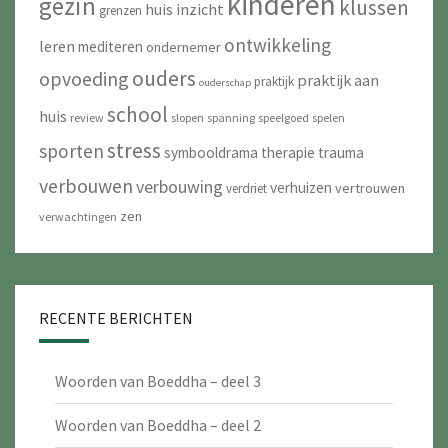
kinderen
gezin
klussen
huis
inzicht
grenzen
ontwikkeling
leren
mediteren
ondernemer
ouders
opvoeding
praktijk aan
praktijk
ouderschap
school
huis
review
slopen
spanning
speelgoed
spelen
stress
sporten
symbooldrama
therapie
trauma
verbouwen
verbouwing
verhuizen
vertrouwen
verdriet
zen
verwachtingen
RECENTE BERICHTEN
Woorden van Boeddha – deel 3
Woorden van Boeddha – deel 2