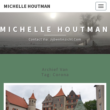
MICHELLE HOUTMAN
Togg
navig
MICHELLE HOUTMAN
Contact Via: Jijbentinzicht.com
Archief Van
Tag:
Corona