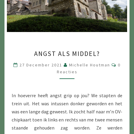
ANGST
ANGST ALS MIDDEL?
ALS
MIDDEL?
Reacti
27 December 2021
Michelle Houtman
0
Reacties
In hoeverre heeft angst grip op jou? We stapten de
trein uit. Het was intussen donker geworden en het
was een lange dag geweest. Ik zocht half naar m’n OV-
chipkaart toen ik links en rechts van me twee mensen
staande gehouden zag worden. Ze werden