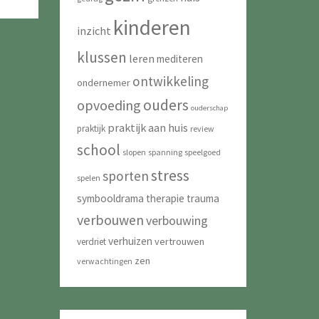
kinderen
inzicht
klussen
leren
mediteren
ontwikkeling
ondernemer
ouders
opvoeding
ouderschap
praktijk aan huis
praktijk
review
school
slopen
spanning
speelgoed
stress
sporten
spelen
symbooldrama
therapie
trauma
verbouwen
verbouwing
verhuizen
vertrouwen
verdriet
zen
verwachtingen