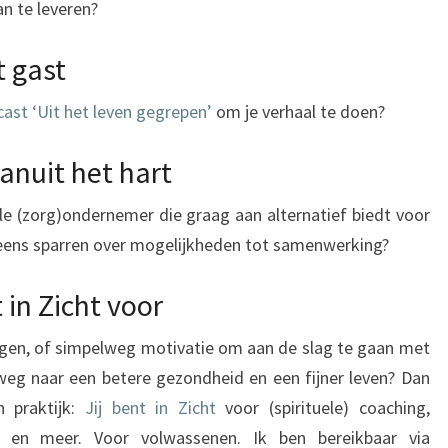
n te leveren?
R
K
t gast
E
ast ‘Uit het leven gegrepen’
om je verhaal te doen?
N
nuit het hart
e (zorg)ondernemer die graag aan alternatief biedt voor
 eens sparren over mogelijkheden tot samenwerking?
t in Zicht voor
orgen, of simpelweg motivatie om aan de slag te gaan met
 weg naar een betere gezondheid en een fijner leven? Dan
 praktijk:
Jij bent in Zicht
voor (spirituele) coaching,
ing en meer. Voor volwassenen. Ik ben bereikbaar via