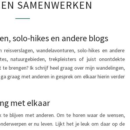
 EN SAMENWERKEN
O
N
T
A
en, solo-hikes en andere blogs
C
T
n reisverslagen, wandelavonturen, solo-hikes en andere
E
es, natuurgebieden, trekpleisters of juist onontdekte
N
 te brengen? Ik schrijf heel graag over mijn wandelingen,
S
ga graag met anderen in gesprek om elkaar hierin verder
A
M
ing met elkaar
E
N
ek te blijven met anderen. Om te horen waar de wensen,
W
nderwerpen er nu leven. Lijkt het je leuk om daar op de
E