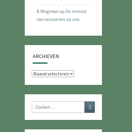
B Wegman
op
De invloed
van seizoenen op ons
ARCHIEVEN
Archieven
Zoeken
Zoeken
naar: