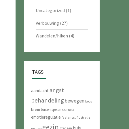
Uncategorized
(1)
Verbouwing
(27)
Wandelen/hiken
(4)
TAGS
angst
aandacht
behandeling
bewegen
boos
brein
corona
buiten spelen
emotieregulatie
faalangst
frustratie
gezin
huis
grenzen
gedrag