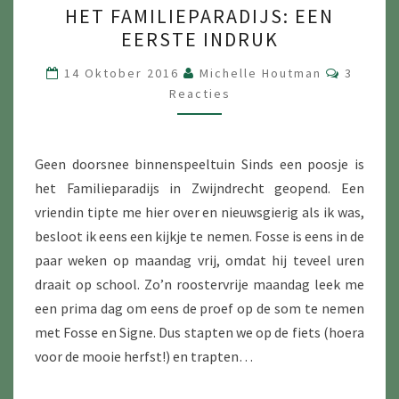
HET FAMILIEPARADIJS: EEN
FAMILIEPARADIJS:
EERSTE INDRUK
EEN
EERSTE
Reactie
14 Oktober 2016
Michelle Houtman
3
INDRUK
Reacties
Geen doorsnee binnenspeeltuin Sinds een poosje is
het Familieparadijs in Zwijndrecht geopend. Een
vriendin tipte me hier over en nieuwsgierig als ik was,
besloot ik eens een kijkje te nemen. Fosse is eens in de
paar weken op maandag vrij, omdat hij teveel uren
draait op school. Zo’n roostervrije maandag leek me
een prima dag om eens de proef op de som te nemen
met Fosse en Signe. Dus stapten we op de fiets (hoera
voor de mooie herfst!) en trapten…