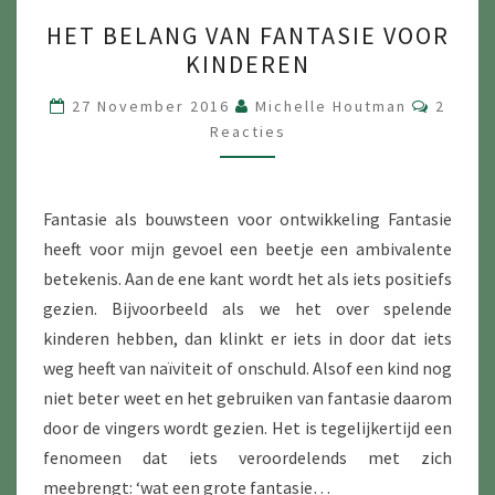
HET
HET BELANG VAN FANTASIE VOOR
BELANG
KINDEREN
VAN
FANTASIE
Reacti
27 November 2016
Michelle Houtman
2
VOOR
Reacties
KINDEREN
Fantasie als bouwsteen voor ontwikkeling Fantasie
heeft voor mijn gevoel een beetje een ambivalente
betekenis. Aan de ene kant wordt het als iets positiefs
gezien. Bijvoorbeeld als we het over spelende
kinderen hebben, dan klinkt er iets in door dat iets
weg heeft van naïviteit of onschuld. Alsof een kind nog
niet beter weet en het gebruiken van fantasie daarom
door de vingers wordt gezien. Het is tegelijkertijd een
fenomeen dat iets veroordelends met zich
meebrengt: ‘wat een grote fantasie…