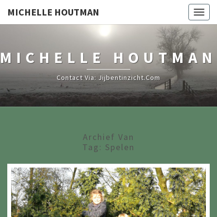
MICHELLE HOUTMAN
Togg
navig
MICHELLE HOUTMAN
Contact Via: Jijbentinzicht.com
Archief Van
Tag:
Spelen