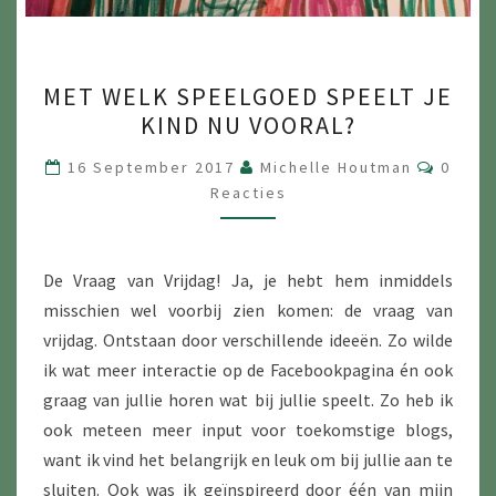
MET
MET WELK SPEELGOED SPEELT JE
WELK
KIND NU VOORAL?
SPEELGOED
SPEELT
Reacti
16 September 2017
Michelle Houtman
0
JE
Reacties
KIND
NU
De Vraag van Vrijdag! Ja, je hebt hem inmiddels
VOORAL?
misschien wel voorbij zien komen: de vraag van
vrijdag. Ontstaan door verschillende ideeën. Zo wilde
ik wat meer interactie op de Facebookpagina én ook
graag van jullie horen wat bij jullie speelt. Zo heb ik
ook meteen meer input voor toekomstige blogs,
want ik vind het belangrijk en leuk om bij jullie aan te
sluiten. Ook was ik geïnspireerd door één van mijn