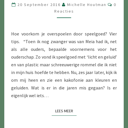
DOE
Reacti
20 September 2016
Michelle Houtman
0
JE
Reacties
ERMEE?
Hoe voorkom je overspoelen door speelgoed? Vier
tips. “Toen ik nog zwanger was van Meia had ik, net
als alle ouders, bepaalde voornemens voor het
ouderschap. Zo vond ik speelgoed met ‘licht en geluid’
en van plastic maar schreeuwerige rommel die ik niet
in mijn huis hoefde te hebben. Nu, zes jaar later, kijk ik
om mij heen en zie een kakofonie aan kleuren en
geluiden. Wat is er in die jaren mis gegaan? Is er
eigenlijk wel iets…
LEES MEER
LEES MEER