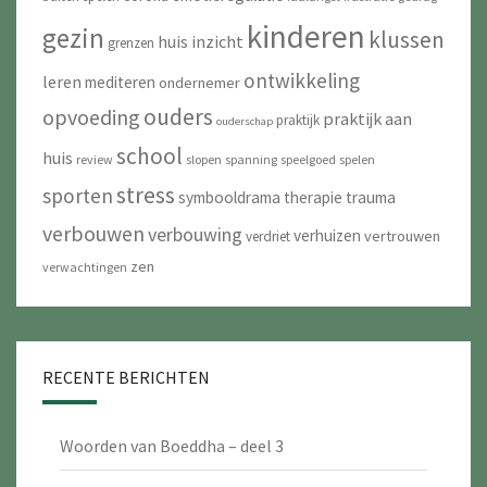
kinderen
gezin
klussen
huis
inzicht
grenzen
ontwikkeling
leren
mediteren
ondernemer
ouders
opvoeding
praktijk aan
praktijk
ouderschap
school
huis
review
slopen
spanning
speelgoed
spelen
stress
sporten
symbooldrama
therapie
trauma
verbouwen
verbouwing
verhuizen
vertrouwen
verdriet
zen
verwachtingen
RECENTE BERICHTEN
Woorden van Boeddha – deel 3