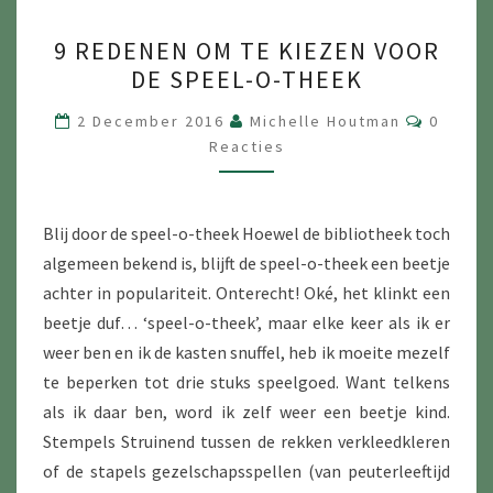
9
9 REDENEN OM TE KIEZEN VOOR
REDENEN
DE SPEEL-O-THEEK
OM
TE
Reactie
2 December 2016
Michelle Houtman
0
KIEZEN
Reacties
VOOR
DE
Blij door de speel-o-theek Hoewel de bibliotheek toch
SPEEL-
algemeen bekend is, blijft de speel-o-theek een beetje
O-
achter in populariteit. Onterecht! Oké, het klinkt een
THEEK
beetje duf… ‘speel-o-theek’, maar elke keer als ik er
weer ben en ik de kasten snuffel, heb ik moeite mezelf
te beperken tot drie stuks speelgoed. Want telkens
als ik daar ben, word ik zelf weer een beetje kind.
Stempels Struinend tussen de rekken verkleedkleren
of de stapels gezelschapsspellen (van peuterleeftijd