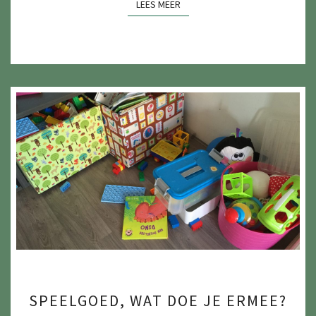
LEES MEER
LEES MEER
SPEELGOED,
SPEELGOED, WAT DOE JE ERMEE?
WAT