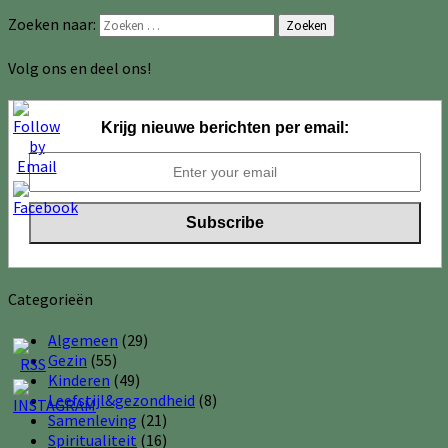
Zoeken naar:
Zoeken
Volg ons en deel ons!
Krijg nieuwe berichten per email:
Categorieën
Algemeen
(29)
Gezin
(55)
Kinderen
(49)
Leefstijl&gezondheid
(8)
Samenleving
(21)
Spiritualiteit
(16)