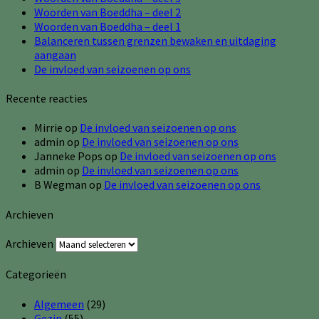
Woorden van Boeddha – deel 2
Woorden van Boeddha – deel 1
Balanceren tussen grenzen bewaken en uitdaging
aangaan
De invloed van seizoenen op ons
Recente reacties
Mirrie
op
De invloed van seizoenen op ons
admin
op
De invloed van seizoenen op ons
Janneke Pops
op
De invloed van seizoenen op ons
admin
op
De invloed van seizoenen op ons
B Wegman
op
De invloed van seizoenen op ons
Archieven
Archieven
Categorieën
Algemeen
(29)
Gezin
(55)