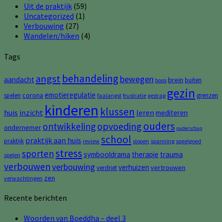
Uit de praktijk
(59)
Uncategorized
(1)
Verbouwing
(27)
Wandelen/hiken
(4)
Tags
behandeling
angst
bewegen
aandacht
brein
buiten
boos
gezin
emotieregulatie
corona
spelen
grenzen
faalangst
frustratie
gedrag
kinderen
klussen
huis
inzicht
leren
mediteren
ouders
opvoeding
ontwikkeling
ondernemer
ouderschap
school
praktijk aan huis
praktijk
review
slopen
spanning
speelgoed
stress
sporten
symbooldrama
therapie
trauma
spelen
verbouwen
verbouwing
verhuizen
vertrouwen
verdriet
zen
verwachtingen
Recente berichten
Woorden van Boeddha – deel 3