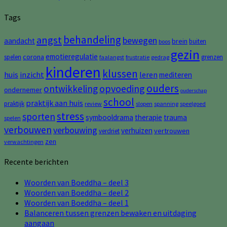
Tags
behandeling
angst
bewegen
aandacht
brein
buiten
boos
gezin
emotieregulatie
corona
spelen
grenzen
faalangst
frustratie
gedrag
kinderen
klussen
huis
inzicht
leren
mediteren
ouders
opvoeding
ontwikkeling
ondernemer
ouderschap
school
praktijk aan huis
praktijk
review
slopen
spanning
speelgoed
stress
sporten
symbooldrama
therapie
trauma
spelen
verbouwen
verbouwing
verhuizen
vertrouwen
verdriet
zen
verwachtingen
Recente berichten
Woorden van Boeddha – deel 3
Woorden van Boeddha – deel 2
Woorden van Boeddha – deel 1
Balanceren tussen grenzen bewaken en uitdaging
aangaan