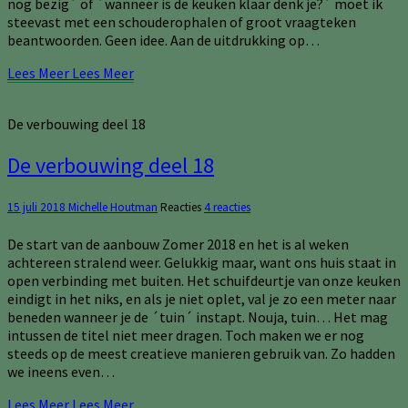
nog bezig´ of ´wanneer is de keuken klaar denk je?´ moet ik
steevast met een schouderophalen of groot vraagteken
beantwoorden. Geen idee. Aan de uitdrukking op…
Lees Meer
Lees Meer
De verbouwing deel 18
De verbouwing deel 18
15 juli 2018
Michelle Houtman
Reacties
4 reacties
De start van de aanbouw Zomer 2018 en het is al weken
achtereen stralend weer. Gelukkig maar, want ons huis staat in
open verbinding met buiten. Het schuifdeurtje van onze keuken
eindigt in het niks, en als je niet oplet, val je zo een meter naar
beneden wanneer je de ´tuin´ instapt. Nouja, tuin… Het mag
intussen de titel niet meer dragen. Toch maken we er nog
steeds op de meest creatieve manieren gebruik van. Zo hadden
we ineens even…
Lees Meer
Lees Meer