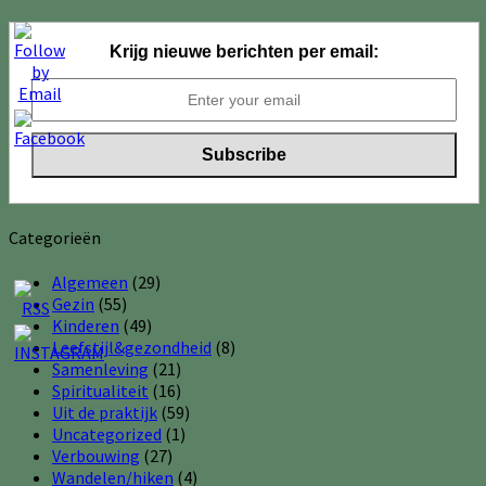
Krijg nieuwe berichten per email:
Categorieën
Algemeen
(29)
Gezin
(55)
Kinderen
(49)
Leefstijl&gezondheid
(8)
Samenleving
(21)
Spiritualiteit
(16)
Uit de praktijk
(59)
Uncategorized
(1)
Verbouwing
(27)
Wandelen/hiken
(4)