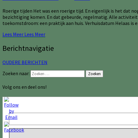
Roerige tijden Het was een roerige tijd. En eigenlijk is het da
bezichtiging komen. En dat gebeurde, regelmatig. Alle activitei
toekomstdroom: een praktijk aan huis. Verhuisdatum Helaas is 
Lees Meer
Lees Meer
Berichtnavigatie
OUDERE BERICHTEN
Zoeken naar:
Zoeken
Volg ons en deel ons!