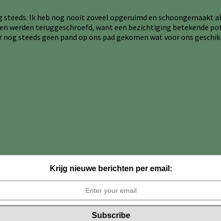
t nog steeds. Ik heb nog nooit zoveel opgeruimd en schoongemaakt a
ten werden teruggeschroefd, want een bezichtiging betekende pote
er nog steeds geen pand op ons pad gekomen wat voor ons geschi
Krijg nieuwe berichten per email: