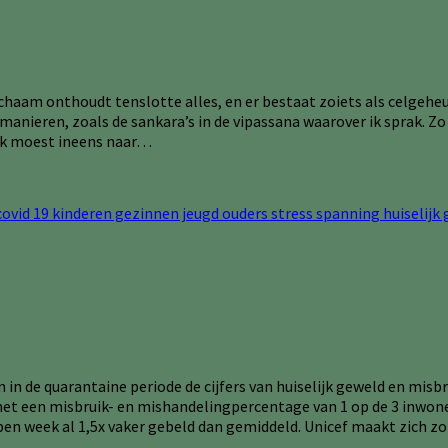
ichaam onthoudt tenslotte alles, en er bestaat zoiets als celgeheu
i manieren, zoals de sankara’s in de vipassana waarover ik sprak. 
f ik moest ineens naar…
in de quarantaine periode de cijfers van huiselijk geweld en misb
met een misbruik- en mishandelingpercentage van 1 op de 3 inwone
open week al 1,5x vaker gebeld dan gemiddeld. Unicef maakt zich 