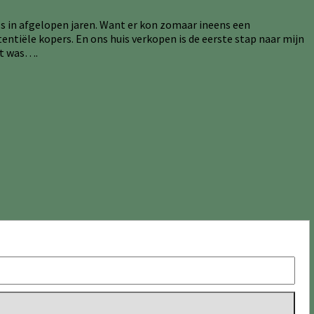
ls in afgelopen jaren. Want er kon zomaar ineens een
ntiële kopers. En ons huis verkopen is de eerste stap naar mijn
kt was….