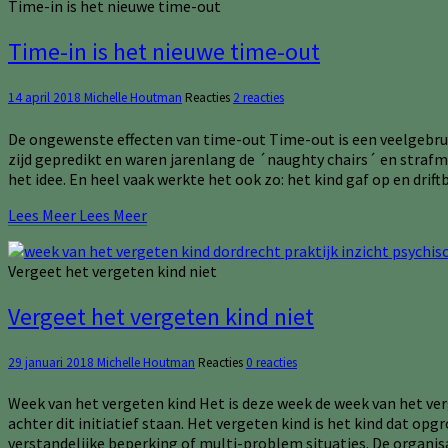
Time-in is het nieuwe time-out
Time-in is het nieuwe time-out
14 april 2018
Michelle Houtman
Reacties
2 reacties
De ongewenste effecten van time-out Time-out is een veelgebrui
zijd gepredikt en waren jarenlang de ´naughty chairs´ en strafm
het idee. En heel vaak werkte het ook zo: het kind gaf op en dri
Lees Meer
Lees Meer
Vergeet het vergeten kind niet
Vergeet het vergeten kind niet
29 januari 2018
Michelle Houtman
Reacties
0 reacties
Week van het vergeten kind Het is deze week de week van het verg
achter dit initiatief staan. Het vergeten kind is het kind dat 
verstandelijke beperking of multi-problem situaties. De organi