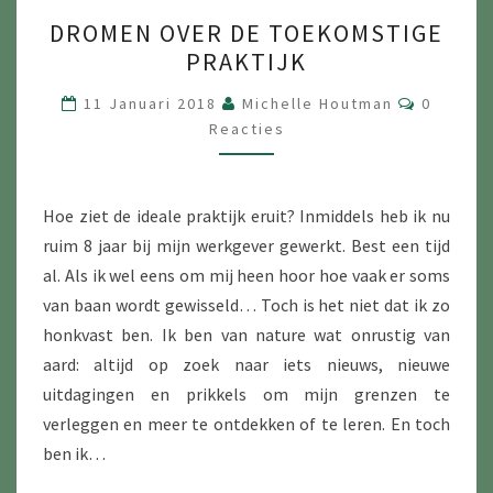
DROMEN
DROMEN OVER DE TOEKOMSTIGE
OVER
PRAKTIJK
DE
TOEKOMSTIGE
Reacties
11 Januari 2018
Michelle Houtman
0
PRAKTIJK
Reacties
Hoe ziet de ideale praktijk eruit? Inmiddels heb ik nu
ruim 8 jaar bij mijn werkgever gewerkt. Best een tijd
al. Als ik wel eens om mij heen hoor hoe vaak er soms
van baan wordt gewisseld… Toch is het niet dat ik zo
honkvast ben. Ik ben van nature wat onrustig van
aard: altijd op zoek naar iets nieuws, nieuwe
uitdagingen en prikkels om mijn grenzen te
verleggen en meer te ontdekken of te leren. En toch
ben ik…