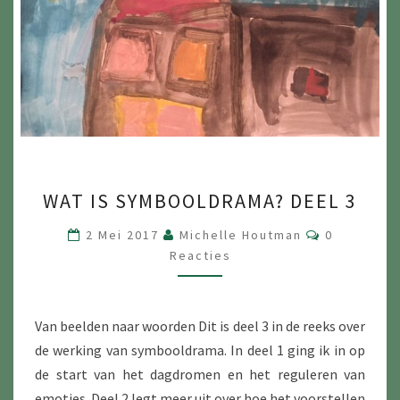
WAT
WAT IS SYMBOOLDRAMA? DEEL 3
IS
SYMBOOLDRAMA?
Reacties
2 Mei 2017
Michelle Houtman
0
DEEL
Reacties
3
Van beelden naar woorden Dit is deel 3 in de reeks over
de werking van symbooldrama. In deel 1 ging ik in op
de start van het dagdromen en het reguleren van
emoties. Deel 2 legt meer uit over hoe het voorstellen