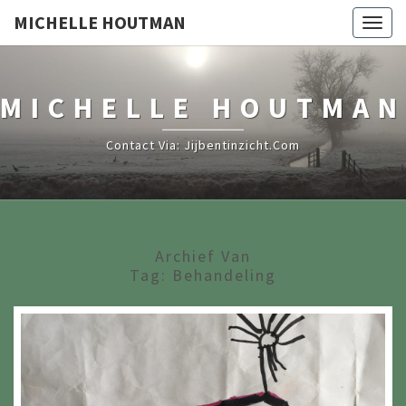
MICHELLE HOUTMAN
Togg
navig
MICHELLE HOUTMAN
Contact Via: Jijbentinzicht.com
Archief Van
Tag:
Behandeling