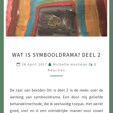
WAT
WAT IS SYMBOOLDRAMA? DEEL 2
IS
SYMBOOLDRAMA?
Reacties
26 April 2017
Michelle Houtman
0
DEEL
Reacties
2
De taal van beelden Dit is deel 2 in de reeks over de
werking van symbooldrama. Een door mij geliefde
behandelmethode, die ik veelvuldig toepas. Het werkt
goed, snel en is een vriendelijke manier voor zowel