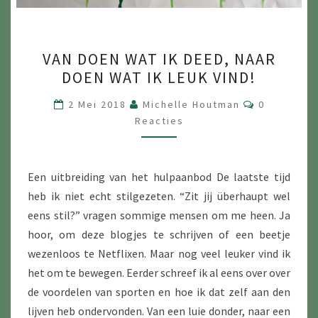
VAN
VAN DOEN WAT IK DEED, NAAR
DOEN
DOEN WAT IK LEUK VIND!
WAT
IK
Reacties
2 Mei 2018
Michelle Houtman
0
DEED,
Reacties
NAAR
DOEN
Een uitbreiding van het hulpaanbod De laatste tijd
WAT
heb ik niet echt stilgezeten. “Zit jij überhaupt wel
IK
eens stil?” vragen sommige mensen om me heen. Ja
LEUK
hoor, om deze blogjes te schrijven of een beetje
VIND!
wezenloos te Netflixen. Maar nog veel leuker vind ik
het om te bewegen. Eerder schreef ik al eens over over
de voordelen van sporten en hoe ik dat zelf aan den
lijven heb ondervonden. Van een luie donder, naar een