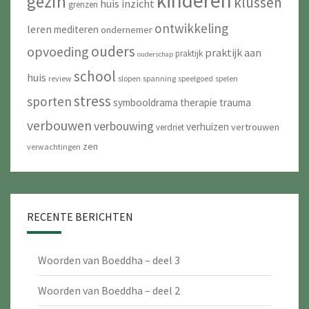
kinderen
gezin
klussen
huis
inzicht
grenzen
ontwikkeling
leren
mediteren
ondernemer
ouders
opvoeding
praktijk aan
praktijk
ouderschap
school
huis
review
slopen
spanning
speelgoed
spelen
stress
sporten
symbooldrama
therapie
trauma
verbouwen
verbouwing
verhuizen
vertrouwen
verdriet
zen
verwachtingen
RECENTE BERICHTEN
Woorden van Boeddha – deel 3
Woorden van Boeddha – deel 2