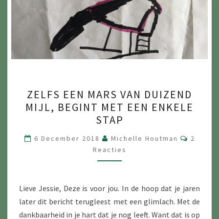
ZELFS
ZELFS EEN MARS VAN DUIZEND
EEN
MIJL, BEGINT MET EEN ENKELE
MARS
STAP
VAN
DUIZEND
Reactie
6 December 2018
Michelle Houtman
2
Reacties
MIJL,
BEGINT
MET
Lieve Jessie, Deze is voor jou. In de hoop dat je jaren
EEN
later dit bericht terugleest met een glimlach. Met de
ENKELE
dankbaarheid in je hart dat je nog leeft. Want dat is op
STAP