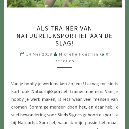
ALS
ALS TRAINER VAN
TRAINER
NATUURLIJKSPORTIEF AAN DE
VAN
SLAG!
NATUURLIJKSPORTIEF
AAN
Reacties
14 Mei 2018
Michelle Houtman
0
Reacties
DE
SLAG!
Van je hobby je werk maken Zo leuk! Ik mag me sinds
kort ook NatuurlijkSportief trainer noemen. Van je
hobby je werk maken, is iets waar veel mensen van
dromen. Sommige mensen doen het, en daar heb ik
veel bewondering voor. Sinds Signes geboorte sport ik
bij Natuurlijk Sportief, waar ik mijn passie helemaal