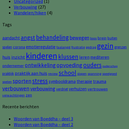
Uncategorized
(1)
Verbouwing
(27)
Wandelen/hiken
(4)
Tags
behandeling
angst
bewegen
aandacht
brein
buiten
boos
gezin
emotieregulatie
corona
spelen
grenzen
faalangst
frustratie
gedrag
kinderen
klussen
huis
inzicht
leren
mediteren
ouders
opvoeding
ontwikkeling
ondernemer
ouderschap
school
praktijk aan huis
praktijk
review
slopen
spanning
speelgoed
stress
sporten
symbooldrama
therapie
trauma
spelen
verbouwen
verbouwing
verhuizen
vertrouwen
verdriet
zen
verwachtingen
Recente berichten
Woorden van Boeddha – deel 3
Woorden van Boeddha – deel 2