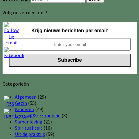
Volg ons en deel ons!
Krijg nieuwe berichten per email:
Categorieën
Algemeen
(29)
Gezin
(55)
Kinderen
(49)
Leefstijl&gezondheid
(8)
Samenleving
(21)
Spiritualiteit
(16)
Uit de praktijk
(59)