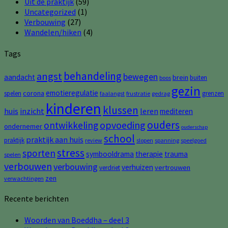
Uit de praktijk
(59)
Uncategorized
(1)
Verbouwing
(27)
Wandelen/hiken
(4)
Tags
behandeling
angst
bewegen
aandacht
brein
buiten
boos
gezin
emotieregulatie
corona
spelen
grenzen
faalangst
frustratie
gedrag
kinderen
klussen
huis
inzicht
leren
mediteren
ouders
opvoeding
ontwikkeling
ondernemer
ouderschap
school
praktijk aan huis
praktijk
review
slopen
spanning
speelgoed
stress
sporten
symbooldrama
therapie
trauma
spelen
verbouwen
verbouwing
verhuizen
vertrouwen
verdriet
zen
verwachtingen
Recente berichten
Woorden van Boeddha – deel 3