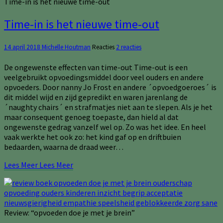
Time-in is het nieuwe time-out
Time-in is het nieuwe time-out
14 april 2018
Michelle Houtman
Reacties
2 reacties
De ongewenste effecten van time-out Time-out is een
veelgebruikt opvoedingsmiddel door veel ouders en andere
opvoeders. Door nanny Jo Frost en andere ´opvoedgoeroes´ is
dit middel wijd en zijd gepredikt en waren jarenlang de
´naughty chairs´ en strafmatjes niet aan te slepen. Als je het
maar consequent genoeg toepaste, dan hield al dat
ongewenste gedrag vanzelf wel op. Zo was het idee. En heel
vaak werkte het ook zo: het kind gaf op en driftbuien
bedaarden, waarna de draad weer…
Lees Meer
Lees Meer
Review: “opvoeden doe je met je brein”