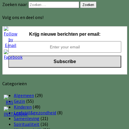
Zoeken naar:
Zoeken
Volg ons en deel ons!
Krijg nieuwe berichten per email:
Categorieën
Algemeen
(29)
Gezin
(55)
Kinderen
(49)
Leefstijl&gezondheid
(8)
Samenleving
(21)
Spiritualiteit
(16)