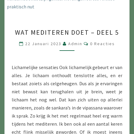
WAT
WAT MEDITEREN DOET – DEEL 5
MEDITEREN
DOET
Reacties
22 Januari 2023
Admin
0 Reacties
–
DEEL
5
Lichamelijke sensaties Ook lichamelijk gebeurt er van
alles. Je lichaam onthoudt tenslotte alles, en er
bestaat zoiets als celgeheugen. Dus als je ervaringen
niet bewust kan terughalen uit je brein, weet je
lichaam het nog wel. Dat kan zich uiten op allerlei
manieren, zoals de sankara’s in de vipassana waarover
ik sprak. Zo krijg ik het met regelmaat heel erg warm
tijdens het mediteren. Ik ben ook al een aantal keren
echt flink misselijk geworden. Of ik moest ineens