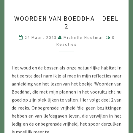
WOORDEN
WOORDEN VAN BOEDDHA – DEEL
VAN
2
BOEDDHA
–
Reacties
24 Maart 2023
Michelle Houtman
0
DEEL
Reacties
2
Het woud en de bossen als onze natuurlijke habitat In
het eerste deel nam ik je al mee in mijn reflecties naar
aanleiding van het lezen van het boekje ‘Woorden van
Boeddha’, die met mijn plannen in het vooruitzicht nu
goed op zijn plek lijken te vallen. Hier volgt deel 2 van
de reeks. Onbegrensde vrijheid ‘die geen bezittingen
hebben en van liefdegaven leven, die verwijlen in het
ledig en de onbegrensde vrijheid, het spoor derzulken
is moeilijk meer te…