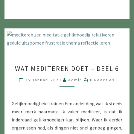
WAT
WAT MEDITEREN DOET – DEEL 6
MEDITEREN
DOET
Reacties
25 Januari 2023
Admin
0 Reacties
–
DEEL
6
Gelijkmoedigheid trainen Een ander ding wat ik steeds
meer merk naarmate ik vaker mediteer, is dat ik
inderdaad gelijkmoediger kan blijven. Waar ik eerder
ergernissen had, als dingen niet snel genoeg gingen,