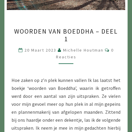
WOORDEN
WOORDEN VAN BOEDDHA – DEEL
VAN
1
BOEDDHA
–
Reacties
20 Maart 2023
Michelle Houtman
0
DEEL
Reacties
1
Hoe zaken op z’n plek kunnen vallen Ik las laatst het
boekje ‘woorden van Boeddha’, waarin ik getroffen
werd door een aantal van zijn uitspraken. Ze vielen
voor mijn gevoel meer op hun plek in al mijn gepeins
en plannenmakerij van afgelopen maanden. Zittend
bij ons haardje onder een dekentje, las ik de volgende
uitspraken. Ik neem je mee in mijn gedachten hierbij