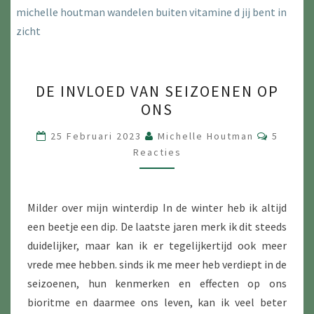
DE
DE INVLOED VAN SEIZOENEN OP
INVLOED
ONS
VAN
SEIZOENEN
Reactie
25 Februari 2023
Michelle Houtman
5
OP
Reacties
ONS
Milder over mijn winterdip In de winter heb ik altijd
een beetje een dip. De laatste jaren merk ik dit steeds
duidelijker, maar kan ik er tegelijkertijd ook meer
vrede mee hebben. sinds ik me meer heb verdiept in de
seizoenen, hun kenmerken en effecten op ons
bioritme en daarmee ons leven, kan ik veel beter