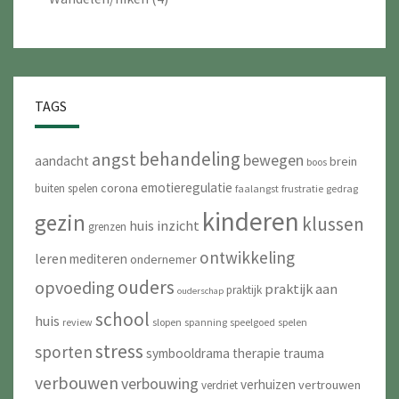
TAGS
behandeling
angst
bewegen
aandacht
brein
boos
emotieregulatie
corona
buiten spelen
faalangst
frustratie
gedrag
kinderen
gezin
klussen
huis
inzicht
grenzen
ontwikkeling
leren
mediteren
ondernemer
ouders
opvoeding
praktijk aan
praktijk
ouderschap
school
huis
review
slopen
spanning
speelgoed
spelen
stress
sporten
symbooldrama
therapie
trauma
verbouwen
verbouwing
verhuizen
vertrouwen
verdriet