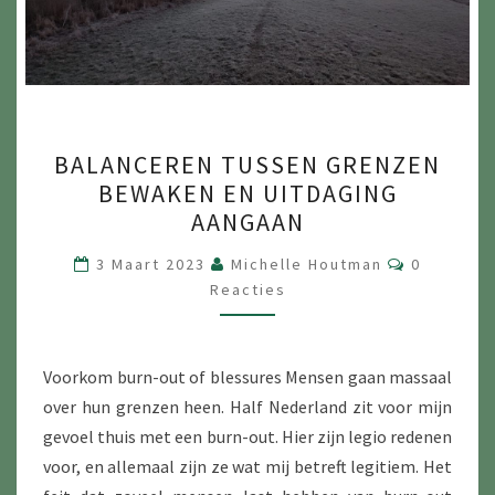
BALANCEREN
BALANCEREN TUSSEN GRENZEN
TUSSEN
BEWAKEN EN UITDAGING
GRENZEN
AANGAAN
BEWAKEN
EN
Reacties
3 Maart 2023
Michelle Houtman
0
Reacties
UITDAGING
AANGAAN
Voorkom burn-out of blessures Mensen gaan massaal
over hun grenzen heen. Half Nederland zit voor mijn
gevoel thuis met een burn-out. Hier zijn legio redenen
voor, en allemaal zijn ze wat mij betreft legitiem. Het