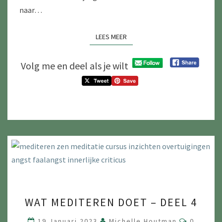
naar…
LEES MEER
LEES MEER
Volg me en deel als je wilt
WAT
WAT MEDITEREN DOET – DEEL 4
MEDITEREN
DOET
Reacties
19 Januari 2023
Michelle Houtman
0