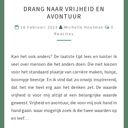
DRANG
DRANG NAAR VRIJHEID EN
NAAR
AVONTUUR
VRIJHEID
EN
Reactie
16 Februari 2023
Michelle Houtman
0
AVONTUUR
Reacties
Kan het ook anders? De laatste tijd lees en luister ik
veel over mensen die het anders doen. Die niet kiezen
voor het standaard plaatje van carrière maken, huisje,
boompje beestje. En ik vind dat zo onwijs inspirerend,
dat het me heel erg aan het denken zet. De waarde
vrijheid is voor mij altijd al een belangrijke waarde
geweest. Vrijheid en avontuur, die voor mij ook hand in
hand gaan. waar mogelijk zoek ik die twee waarden op
en leef…