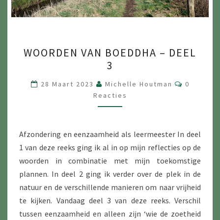
WOORDEN
WOORDEN VAN BOEDDHA – DEEL
VAN
3
BOEDDHA
–
Reacties
28 Maart 2023
Michelle Houtman
0
DEEL
Reacties
3
Afzondering en eenzaamheid als leermeester In deel
1 van deze reeks ging ik al in op mijn reflecties op de
woorden in combinatie met mijn toekomstige
plannen. In deel 2 ging ik verder over de plek in de
natuur en de verschillende manieren om naar vrijheid
te kijken. Vandaag deel 3 van deze reeks. Verschil
tussen eenzaamheid en alleen zijn ‘wie de zoetheid