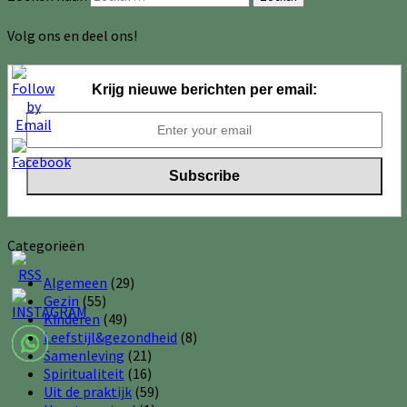
Volg ons en deel ons!
Krijg nieuwe berichten per email:
Categorieën
Algemeen
(29)
Gezin
(55)
Kinderen
(49)
Leefstijl&gezondheid
(8)
Samenleving
(21)
Spiritualiteit
(16)
Uit de praktijk
(59)