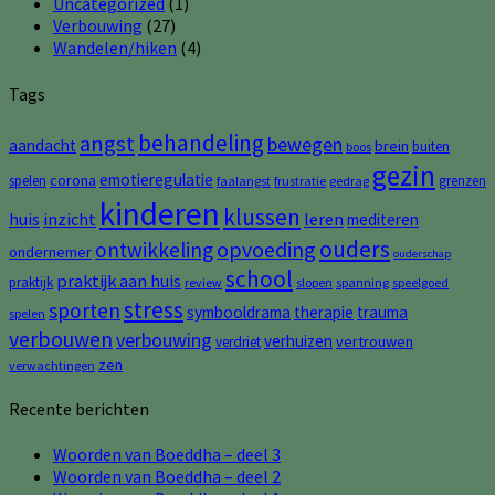
Uncategorized
(1)
Verbouwing
(27)
Wandelen/hiken
(4)
Tags
behandeling
angst
bewegen
aandacht
brein
buiten
boos
gezin
emotieregulatie
corona
spelen
grenzen
faalangst
frustratie
gedrag
kinderen
klussen
huis
inzicht
leren
mediteren
ouders
opvoeding
ontwikkeling
ondernemer
ouderschap
school
praktijk aan huis
praktijk
review
slopen
spanning
speelgoed
stress
sporten
symbooldrama
therapie
trauma
spelen
verbouwen
verbouwing
verhuizen
vertrouwen
verdriet
zen
verwachtingen
Recente berichten
Woorden van Boeddha – deel 3
Woorden van Boeddha – deel 2