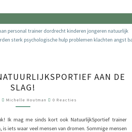
ALS
 NATUURLIJKSPORTIEF AAN DE
TRAINER
SLAG!
VAN
NATUURLIJKSPORTIEF
Reacties
8
Michelle Houtman
0 Reacties
AAN
DE
k! Ik mag me sinds kort ook NatuurlijkSportief trainer
SLAG!
n, is iets waar veel mensen van dromen. Sommige mensen