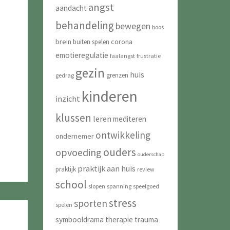
angst
aandacht
behandeling
bewegen
boos
brein
corona
buiten spelen
emotieregulatie
faalangst
frustratie
gezin
huis
grenzen
gedrag
kinderen
inzicht
klussen
leren
mediteren
ontwikkeling
ondernemer
ouders
opvoeding
ouderschap
praktijk aan huis
praktijk
review
school
slopen
spanning
speelgoed
stress
sporten
spelen
symbooldrama
therapie
trauma