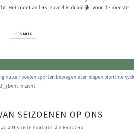
cht. Het moet anders, zoveel is duidelijk. Voor de meeste
LEES MEER
LEES MEER
DE
 VAN SEIZOENEN OP ONS
INVLOED
VAN
Reacties
023
Michelle Houtman
5 Reacties
SEIZOENEN