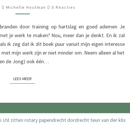
HARDLOOP
Reacties
9
Michelle Houtman
0 Reacties
REVOLUTIE”
rbranden door training op hartslag en goed ademen Je
met je werk te maken? Nou, meer dan je denkt. En ik zal
als ik zeg dat ik dit boek puur vanuit mijn eigen interesse
 met mijn werk zijn er niet minder om. Neem alleen al het
(Koen de Jong) ook één…
LEES MEER
LEES MEER