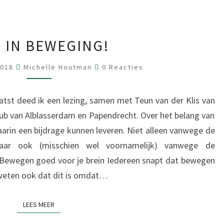
KOM
 IN BEWEGING!
IN
BEWEGING!
Reacties
2018
Michelle Houtman
0 Reacties
tst deed ik een lezing, samen met Teun van der Klis van
Club van Alblasserdam en Papendrecht. Over het belang van
aarin een bijdrage kunnen leveren. Niet alleen vanwege de
maar ook (misschien wel voornamelijk) vanwege de
 Bewegen goed voor je brein Iedereen snapt dat bewegen
weten ook dat dit is omdat…
LEES MEER
LEES MEER