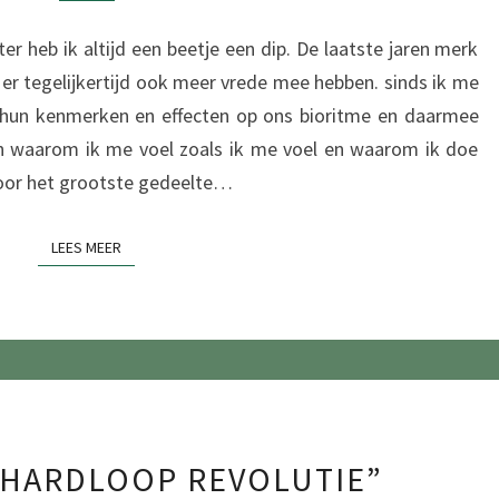
OP
er heb ik altijd een beetje een dip. De laatste jaren merk
ONS
k er tegelijkertijd ook meer vrede mee hebben. sinds ik me
, hun kenmerken en effecten op ons bioritme en daarmee
sen waarom ik me voel zoals ik me voel en waarom ik doe
 voor het grootste gedeelte…
LEES MEER
LEES MEER
REVIEW:
E HARDLOOP REVOLUTIE”
“DE