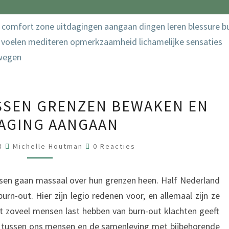
BALANCEREN
SSEN GRENZEN BEWAKEN EN
TUSSEN
AGING AANGAAN
GRENZEN
BEWAKEN
Reacties
23
Michelle Houtman
0 Reacties
EN
UITDAGING
sen gaan massaal over hun grenzen heen. Half Nederland
AANGAAN
urn-out. Hier zijn legio redenen voor, en allemaal zijn ze
dat zoveel mensen last hebben van burn-out klachten geeft
s tussen ons mensen en de samenleving met bijbehorende