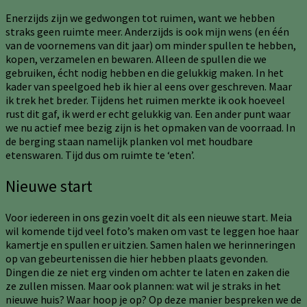
Enerzijds zijn we gedwongen tot ruimen, want we hebben
straks geen ruimte meer. Anderzijds is ook mijn wens (en één
van de voornemens van dit jaar) om minder spullen te hebben,
kopen, verzamelen en bewaren. Alleen de spullen die we
gebruiken, écht nodig hebben en die gelukkig maken. In het
kader van speelgoed heb ik hier al eens over geschreven. Maar
ik trek het breder. Tijdens het ruimen merkte ik ook hoeveel
rust dit gaf, ik werd er echt gelukkig van. Een ander punt waar
we nu actief mee bezig zijn is het opmaken van de voorraad. In
de berging staan namelijk planken vol met houdbare
etenswaren. Tijd dus om ruimte te ‘eten’.
Nieuwe start
Voor iedereen in ons gezin voelt dit als een nieuwe start. Meia
wil komende tijd veel foto’s maken om vast te leggen hoe haar
kamertje en spullen er uitzien. Samen halen we herinneringen
op van gebeurtenissen die hier hebben plaats gevonden.
Dingen die ze niet erg vinden om achter te laten en zaken die
ze zullen missen. Maar ook plannen: wat wil je straks in het
nieuwe huis? Waar hoop je op? Op deze manier bespreken we de