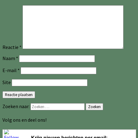
Reactie
*
Naam
*
E-mail
*
Site
Zoeken naar:
Zoeken
Volg ons en deel ons!
Krijg nieuwe berichten per email: