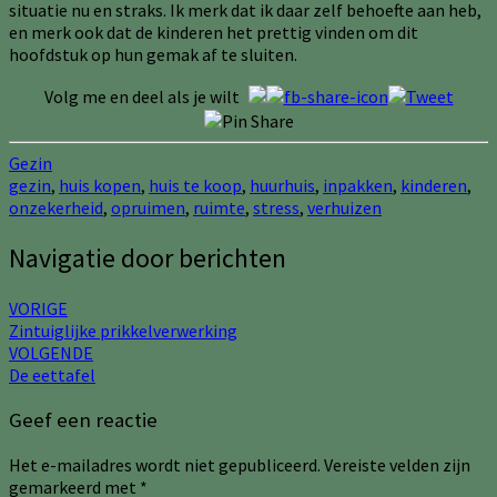
situatie nu en straks. Ik merk dat ik daar zelf behoefte aan heb,
en merk ook dat de kinderen het prettig vinden om dit
hoofdstuk op hun gemak af te sluiten.
Volg me en deel als je wilt
Gezin
gezin
,
huis kopen
,
huis te koop
,
huurhuis
,
inpakken
,
kinderen
,
onzekerheid
,
opruimen
,
ruimte
,
stress
,
verhuizen
Navigatie door berichten
VORIGE
Zintuiglijke prikkelverwerking
VOLGENDE
De eettafel
Geef een reactie
Het e-mailadres wordt niet gepubliceerd.
Vereiste velden zijn
gemarkeerd met
*