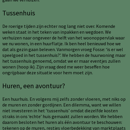
Tussenhuis
De roerige tijden zijn echter nog lang niet over. Komende
weken staat in het teken van inpakken en wegdoen. We
verhuizen naar ongeveer de helft van het woonoppervlak waar
we nu wonen, in een huurflatje. Ik ben heel benieuwd hoe we
dat als gezin gaan beleven. Vanmorgen vroeg Fosse: ‘is er wel
speelgoed in het tussenhuis?’. We hebben de huurwoning maar
het tussenhuis genoemd, omdat we er maar eventjes zullen
wonen (hoop ik). Zijn vraag deed me weer beseffen hoe
ongrijpbaar deze situatie voor hem moet zijn.
Huren, een avontuur?
Een huurhuis. En volgens mij zelfs zonder vloeren, met niks op
de muren en zonder gordijnen. Een dilemma, want we willen
niet investeren in het ’tussenhuis’ omdat diezelfde kosten
straks in ons ‘echte’ huis gemaakt zullen worden. We hebben
daarom besloten het huren als één avontuur te beschouwen:
tekenen op de muren, restjes vloerbedekking van marktplaats