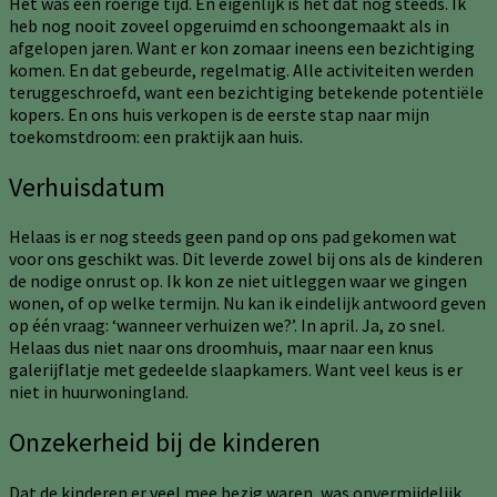
Het was een roerige tijd. En eigenlijk is het dat nog steeds. Ik
heb nog nooit zoveel opgeruimd en schoongemaakt als in
afgelopen jaren. Want er kon zomaar ineens een bezichtiging
komen. En dat gebeurde, regelmatig. Alle activiteiten werden
teruggeschroefd, want een bezichtiging betekende potentiële
kopers. En ons huis verkopen is de eerste stap naar mijn
toekomstdroom: een praktijk aan huis.
Verhuisdatum
Helaas is er nog steeds geen pand op ons pad gekomen wat
voor ons geschikt was. Dit leverde zowel bij ons als de kinderen
de nodige onrust op. Ik kon ze niet uitleggen waar we gingen
wonen, of op welke termijn. Nu kan ik eindelijk antwoord geven
op één vraag: ‘wanneer verhuizen we?’. In april. Ja, zo snel.
Helaas dus niet naar ons droomhuis, maar naar een knus
galerijflatje met gedeelde slaapkamers. Want veel keus is er
niet in huurwoningland.
Onzekerheid bij de kinderen
Dat de kinderen er veel mee bezig waren, was onvermijdelijk.