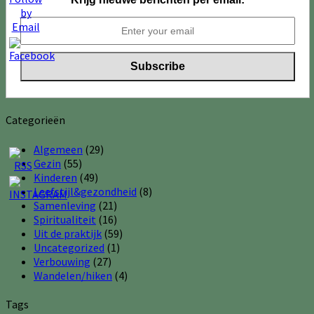
Categorieën
Algemeen
(29)
Gezin
(55)
Kinderen
(49)
Leefstijl&gezondheid
(8)
Samenleving
(21)
Spiritualiteit
(16)
Uit de praktijk
(59)
Uncategorized
(1)
Verbouwing
(27)
Wandelen/hiken
(4)
Tags