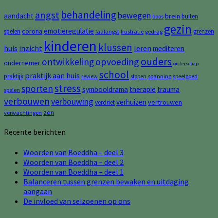
behandeling
angst
bewegen
aandacht
brein
buiten
boos
gezin
emotieregulatie
corona
spelen
grenzen
faalangst
frustratie
gedrag
kinderen
klussen
huis
inzicht
leren
mediteren
ouders
opvoeding
ontwikkeling
ondernemer
ouderschap
school
praktijk aan huis
praktijk
review
slopen
spanning
speelgoed
stress
sporten
symbooldrama
therapie
trauma
spelen
verbouwen
verbouwing
verhuizen
vertrouwen
verdriet
zen
verwachtingen
Recente berichten
Woorden van Boeddha – deel 3
Woorden van Boeddha – deel 2
Woorden van Boeddha – deel 1
Balanceren tussen grenzen bewaken en uitdaging
aangaan
De invloed van seizoenen op ons