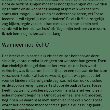
Door de bezichtigingen moest er noodgedwongen veel worden
opgeruimd en de woensdagmiddag afspreken was daarom
soms niet mogelijk. Als ze op de achterbank zaten, zei Fosse
ineens: ‘ik wil eigenlijk niet verhuizen’. En als ik Meia zorgelijk
zag kijken, legde ze uit: ‘ik kan niet kiezen hoe ik mijn bed
straks wil in het nieuwe huis’ of: ‘ik ga mijn bedstee zo missen,
ik heb hem nog helemaal niet lang’.
Wanneer nou écht?
Het breekt mijn hart als ik zie dat ze last hebben van deze
situatie, vooral omdat ik ze geen antwoorden kan geven. Toen
dan eindelijk de kogel door de kerk was, en ons huis werd
verkocht, was ik daarom heel blij dat er een stip aan de horizon
verscheen. Zoals ik al had verwacht, gaf dit wat perspectief
voor de kinderen. De volgende dag was het dan ook op school
en de sportverenigingen verteld door de oudste twee. Fosse
heeft nog weinig tijdsbesef, dus voor hem kan het verhuizen
ieder moment beginnen. Omdat we er heel snel uit moeten,
beginnen we daarom al met ruimen en inpakken. Voor Fosse
wordt het daarmee meer concreet: pas als alles is ingepakt,
gaan we verhuizen.