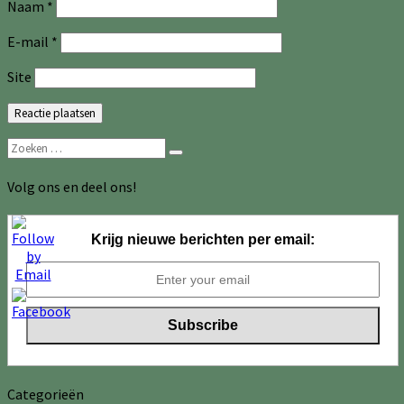
Naam
*
E-mail
*
Site
Zoeken
Zoeken
naar:
Volg ons en deel ons!
Krijg nieuwe berichten per email:
Categorieën