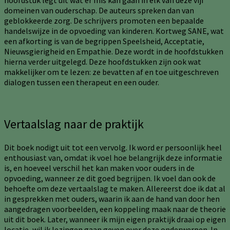
hoofdstuk legt uit wat er mis kan gaan in elk van deze vijf
domeinen van ouderschap. De auteurs spreken dan van
geblokkeerde zorg. De schrijvers promoten een bepaalde
handelswijze in de opvoeding van kinderen. Kortweg SANE, wat
een afkorting is van de begrippen Speelsheid, Acceptatie,
Nieuwsgierigheid en Empathie. Deze wordt in de hoofdstukken
hierna verder uitgelegd. Deze hoofdstukken zijn ook wat
makkelijker om te lezen: ze bevatten af en toe uitgeschreven
dialogen tussen een therapeut en een ouder.
Vertaalslag naar de praktijk
Dit boek nodigt uit tot een vervolg. Ik word er persoonlijk heel
enthousiast van, omdat ik voel hoe belangrijk deze informatie
is, en hoeveel verschil het kan maken voor ouders in de
opvoeding, wanneer ze dit goed begrijpen. Ik voel dan ook de
behoefte om deze vertaalslag te maken. Allereerst doe ik dat al
in gesprekken met ouders, waarin ik aan de hand van door hen
aangedragen voorbeelden, een koppeling maak naar de theorie
uit dit boek. Later, wanneer ik mijn eigen praktijk draai op eigen
locatie, wil ik lezingen gaan geven over deze onderwerpen. In