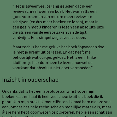
“Het is alweer veel te lang geleden dat ik een
review schreef over een boek. Het was zelfs een
goed voornemen van me om meer reviews te
schrijven (en dus meer boeken te lezen), maar in
een gezin met 3 kinderen is lezen een absolute luxe
die als één van de eerste zaken van de lijst
verdwijnt. Er is simpelweg teveel te doen.
Maar toch is het me gelukt het boek “opvoeden doe
je met je brein” uit te lezen. En dat heeft me
behoorlijk wat uurtjes gekost. Het is een flinke
kluif om je hier doorheen te lezen, hoewel de
voorkant dat absoluut niet doet vermoeden.”
Inzicht in ouderschap
Ondanks dat is het een absolute aanwinst voor mijn
boekenkast en haal ik héél veel theorie uit dit boek die ik
gebruik in mijn praktijk met cliënten. Ik raad hem niet zo snel
aan, omdat het hele technische en moeilijke materie is, maar
áls je hem hebt door weten te ploeteren, heb je een schat aan