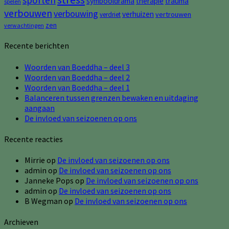
sporten
symbooldrama
therapie
trauma
spelen
verbouwen
verbouwing
verhuizen
vertrouwen
verdriet
zen
verwachtingen
Recente berichten
Woorden van Boeddha – deel 3
Woorden van Boeddha – deel 2
Woorden van Boeddha – deel 1
Balanceren tussen grenzen bewaken en uitdaging
aangaan
De invloed van seizoenen op ons
Recente reacties
Mirrie
op
De invloed van seizoenen op ons
admin
op
De invloed van seizoenen op ons
Janneke Pops
op
De invloed van seizoenen op ons
admin
op
De invloed van seizoenen op ons
B Wegman
op
De invloed van seizoenen op ons
Archieven