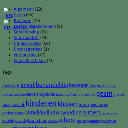
Algemeen
(29)
Gezin
(55)
Kinderen
(49)
Leefstijl&gezondheid
(8)
Samenleving
(21)
Spiritualiteit
(16)
Uit de praktijk
(59)
Uncategorized
(1)
Verbouwing
(27)
Wandelen/hiken
(4)
Tags
behandeling
angst
bewegen
aandacht
brein
buiten
boos
gezin
emotieregulatie
corona
spelen
grenzen
faalangst
frustratie
gedrag
kinderen
klussen
huis
inzicht
leren
mediteren
ouders
opvoeding
ontwikkeling
ondernemer
ouderschap
school
praktijk aan huis
praktijk
review
slopen
spanning
speelgoed
stress