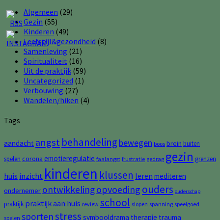
Algemeen
(29)
Gezin
(55)
Kinderen
(49)
Leefstijl&gezondheid
(8)
Samenleving
(21)
Spiritualiteit
(16)
Uit de praktijk
(59)
Uncategorized
(1)
Verbouwing
(27)
Wandelen/hiken
(4)
Tags
behandeling
angst
bewegen
aandacht
brein
buiten
boos
gezin
emotieregulatie
corona
spelen
grenzen
faalangst
frustratie
gedrag
kinderen
klussen
huis
inzicht
leren
mediteren
ouders
opvoeding
ontwikkeling
ondernemer
ouderschap
school
praktijk aan huis
praktijk
review
slopen
spanning
speelgoed
stress
sporten
symbooldrama
therapie
trauma
spelen