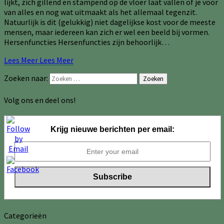
lijkt, zich gillend en stampend op de vloer laat vallen of je voor
van alles en nog wat uitmaakt als het allemaal tegenzit.
Natuurlijk is dit (gelukkig) niet dagelijkse kost voor de meeste
mensen, maar iedereen kan zich er wel een beeld bij vormen.
Hersenfuncties Hersenfuncties zijn behoorlijk…
Lees Meer
Lees Meer
Zoeken naar:
Zoeken
Volg ons en deel ons!
Krijg nieuwe berichten per email:
Categorieën