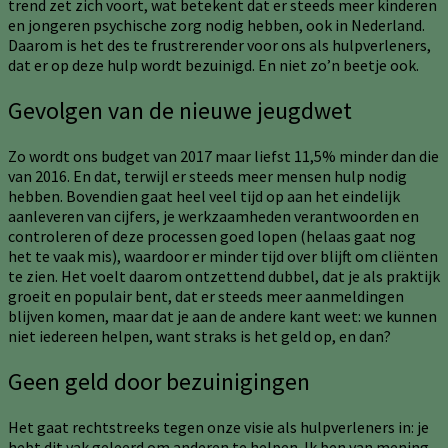
trend zet zich voort, wat betekent dat er steeds meer kinderen
en jongeren psychische zorg nodig hebben, ook in Nederland.
Daarom is het des te frustrerender voor ons als hulpverleners,
dat er op deze hulp wordt bezuinigd. En niet zo’n beetje ook.
Gevolgen van de nieuwe jeugdwet
Zo wordt ons budget van 2017 maar liefst 11,5% minder dan die
van 2016. En dat, terwijl er steeds meer mensen hulp nodig
hebben. Bovendien gaat heel veel tijd op aan het eindelijk
aanleveren van cijfers, je werkzaamheden verantwoorden en
controleren of deze processen goed lopen (helaas gaat nog
het te vaak mis), waardoor er minder tijd over blijft om cliënten
te zien. Het voelt daarom ontzettend dubbel, dat je als praktijk
groeit en populair bent, dat er steeds meer aanmeldingen
blijven komen, maar dat je aan de andere kant weet: we kunnen
niet iedereen helpen, want straks is het geld op, en dan?
Geen geld door bezuinigingen
Het gaat rechtstreeks tegen onze visie als hulpverleners in: je
hebt dit vak geleerd om anderen te helpen. Ik ben van mening