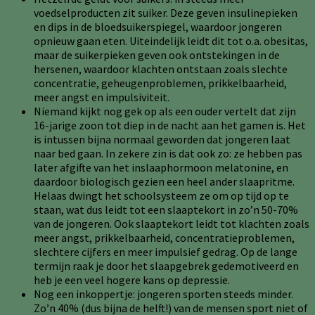
voedselproducten zit suiker. Deze geven insulinepieken
en dips in de bloedsuikerspiegel, waardoor jongeren
opnieuw gaan eten. Uiteindelijk leidt dit tot o.a. obesitas,
maar de suikerpieken geven ook ontstekingen in de
hersenen, waardoor klachten ontstaan zoals slechte
concentratie, geheugenproblemen, prikkelbaarheid,
meer angst en impulsiviteit.
Niemand kijkt nog gek op als een ouder vertelt dat zijn
16-jarige zoon tot diep in de nacht aan het gamen is. Het
is intussen bijna normaal geworden dat jongeren laat
naar bed gaan. In zekere zin is dat ook zo: ze hebben pas
later afgifte van het inslaaphormoon melatonine, en
daardoor biologisch gezien een heel ander slaapritme.
Helaas dwingt het schoolsysteem ze om op tijd op te
staan, wat dus leidt tot een slaaptekort in zo’n 50-70%
van de jongeren. Ook slaaptekort leidt tot klachten zoals
meer angst, prikkelbaarheid, concentratieproblemen,
slechtere cijfers en meer impulsief gedrag. Op de lange
termijn raak je door het slaapgebrek gedemotiveerd en
heb je een veel hogere kans op depressie.
Nog een inkoppertje: jongeren sporten steeds minder.
Zo’n 40% (dus bijna de helft!) van de mensen sport niet of