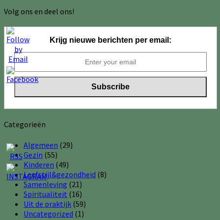
Volg ons en deel ons!
Krijg nieuwe berichten per email:
Categorieën
Algemeen
(29)
Gezin
(55)
Kinderen
(49)
Leefstijl&gezondheid
(8)
Samenleving
(21)
Spiritualiteit
(16)
Uit de praktijk
(59)
Uncategorized
(1)