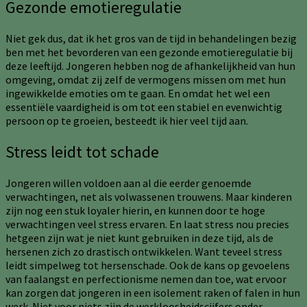
Gezonde emotieregulatie
Niet gek dus, dat ik het gros van de tijd in behandelingen bezig
ben met het bevorderen van een gezonde emotieregulatie bij
deze leeftijd. Jongeren hebben nog de afhankelijkheid van hun
omgeving, omdat zij zelf de vermogens missen om met hun
ingewikkelde emoties om te gaan. En omdat het wel een
essentiële vaardigheid is om tot een stabiel en evenwichtig
persoon op te groeien, besteedt ik hier veel tijd aan.
Stress leidt tot schade
Jongeren willen voldoen aan al die eerder genoemde
verwachtingen, net als volwassenen trouwens. Maar kinderen
zijn nog een stuk loyaler hierin, en kunnen door te hoge
verwachtingen veel stress ervaren. En laat stress nou precies
hetgeen zijn wat je niet kunt gebruiken in deze tijd, als de
hersenen zich zo drastisch ontwikkelen. Want teveel stress
leidt simpelweg tot hersenschade. Ook de kans op gevoelens
van faalangst en perfectionisme nemen dan toe, wat ervoor
kan zorgen dat jongeren in een isolement raken of falen in hun
werk. Niet voor niets zijn de werkloosheidscijfers onder