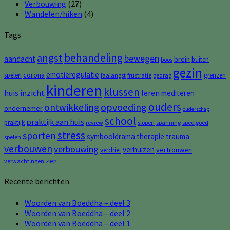
Verbouwing
(27)
Wandelen/hiken
(4)
Tags
behandeling
angst
bewegen
aandacht
brein
buiten
boos
gezin
emotieregulatie
corona
spelen
grenzen
faalangst
frustratie
gedrag
kinderen
klussen
huis
inzicht
leren
mediteren
ouders
opvoeding
ontwikkeling
ondernemer
ouderschap
school
praktijk aan huis
praktijk
review
slopen
spanning
speelgoed
stress
sporten
symbooldrama
therapie
trauma
spelen
verbouwen
verbouwing
verhuizen
vertrouwen
verdriet
zen
verwachtingen
Recente berichten
Woorden van Boeddha – deel 3
Woorden van Boeddha – deel 2
Woorden van Boeddha – deel 1