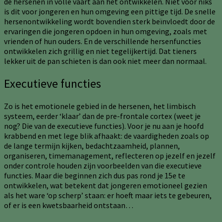
de hersenen in volle vaart aan het ontwikkelen. Niet voor niks
is dit voor jongeren en hun omgeving een pittige tijd. De snelle
hersenontwikkeling wordt bovendien sterk beïnvloedt door de
ervaringen die jongeren opdoen in hun omgeving, zoals met
vrienden of hun ouders. En de verschillende hersenfuncties
ontwikkelen zich grillig en niet tegelijkertijd. Dat tieners
lekker uit de pan schieten is dan ook niet meer dan normaal.
Executieve functies
Zo is het emotionele gebied in de hersenen, het limbisch
systeem, eerder ‘klaar’ dan de pre-frontale cortex (weet je
nog? Die van de executieve functies). Voor je nu aan je hoofd
krabbend en met lege blik afhaakt: de vaardigheden zoals op
de lange termijn kijken, bedachtzaamheid, plannen,
organiseren, timemanagement, reflecteren op jezelf en jezelf
onder controle houden zijn voorbeelden van die executieve
functies. Maar die beginnen zich dus pas rond je 15e te
ontwikkelen, wat betekent dat jongeren emotioneel gezien
als het ware ‘op scherp’ staan: er hoeft maar iets te gebeuren,
of er is een kwetsbaarheid ontstaan…