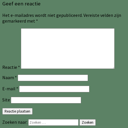
Geef een reactie
Het e-mailadres wordt niet gepubliceerd.
Vereiste velden zijn
gemarkeerd met
*
Reactie
*
Naam
*
E-mail
*
Site
Zoeken naar:
Zoeken