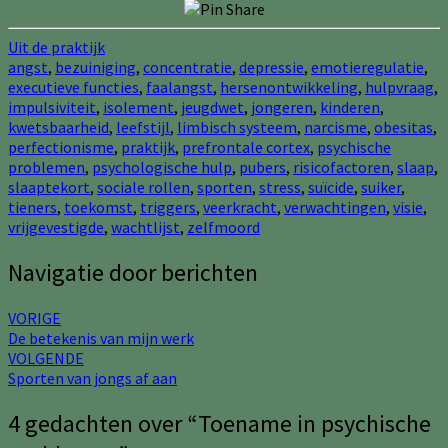
Uit de praktijk
angst
,
bezuiniging
,
concentratie
,
depressie
,
emotieregulatie
,
executieve functies
,
faalangst
,
hersenontwikkeling
,
hulpvraag
,
impulsiviteit
,
isolement
,
jeugdwet
,
jongeren
,
kinderen
,
kwetsbaarheid
,
leefstijl
,
limbisch systeem
,
narcisme
,
obesitas
,
perfectionisme
,
praktijk
,
prefrontale cortex
,
psychische
problemen
,
psychologische hulp
,
pubers
,
risicofactoren
,
slaap
,
slaaptekort
,
sociale rollen
,
sporten
,
stress
,
suïcide
,
suiker
,
tieners
,
toekomst
,
triggers
,
veerkracht
,
verwachtingen
,
visie
,
vrijgevestigde
,
wachtlijst
,
zelfmoord
Navigatie door berichten
VORIGE
De betekenis van mijn werk
VOLGENDE
Sporten van jongs af aan
4 gedachten over “
Toename in psychische