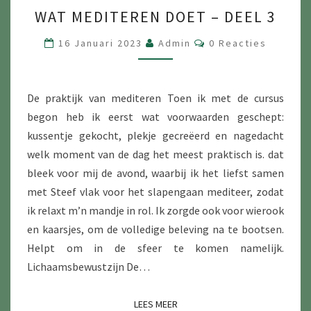
WAT
WAT MEDITEREN DOET – DEEL 3
MEDITEREN
DOET
Reacties
16 Januari 2023
Admin
0 Reacties
–
DEEL
3
De praktijk van mediteren Toen ik met de cursus
begon heb ik eerst wat voorwaarden geschept:
kussentje gekocht, plekje gecreëerd en nagedacht
welk moment van de dag het meest praktisch is. dat
bleek voor mij de avond, waarbij ik het liefst samen
met Steef vlak voor het slapengaan mediteer, zodat
ik relaxt m’n mandje in rol. Ik zorgde ook voor wierook
en kaarsjes, om de volledige beleving na te bootsen.
Helpt om in de sfeer te komen namelijk.
Lichaamsbewustzijn De…
LEES MEER
LEES MEER