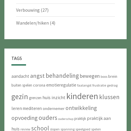
Verbouwing
(27)
Wandelen/hiken
(4)
TAGS
behandeling
angst
bewegen
aandacht
brein
boos
emotieregulatie
corona
buiten spelen
faalangst
frustratie
gedrag
kinderen
gezin
klussen
huis
inzicht
grenzen
ontwikkeling
leren
mediteren
ondernemer
ouders
opvoeding
praktijk aan
praktijk
ouderschap
school
huis
review
slopen
spanning
speelgoed
spelen