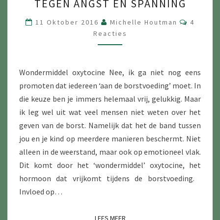
TEGEN ANGST EN SPANNING
MEDICIJN
TEGEN
Reactie
11 Oktober 2016
Michelle Houtman
4
ANGST
Reacties
EN
SPANNING
Wondermiddel oxytocine Nee, ik ga niet nog eens
promoten dat iedereen ‘aan de borstvoeding’ moet. In
die keuze ben je immers helemaal vrij, gelukkig. Maar
ik leg wel uit wat veel mensen niet weten over het
geven van de borst. Namelijk dat het de band tussen
jou en je kind op meerdere manieren beschermt. Niet
alleen in de weerstand, maar ook op emotioneel vlak.
Dit komt door het ‘wondermiddel’ oxytocine, het
hormoon dat vrijkomt tijdens de borstvoeding.
Invloed op…
LEES MEER
LEES MEER