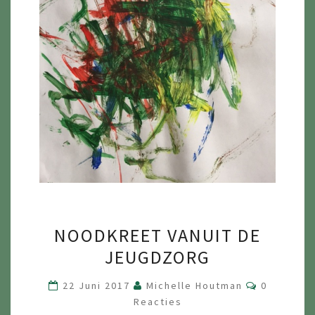
NOODKREET
NOODKREET VANUIT DE
VANUIT
JEUGDZORG
DE
JEUGDZORG
Reacties
22 Juni 2017
Michelle Houtman
0
Reacties