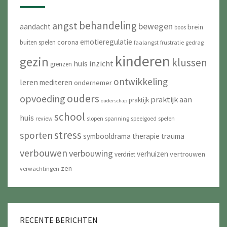
behandeling
angst
bewegen
aandacht
brein
boos
emotieregulatie
corona
buiten spelen
faalangst
frustratie
gedrag
kinderen
gezin
klussen
huis
inzicht
grenzen
ontwikkeling
leren
mediteren
ondernemer
ouders
opvoeding
praktijk aan
praktijk
ouderschap
school
huis
review
slopen
spanning
speelgoed
spelen
stress
sporten
symbooldrama
therapie
trauma
verbouwen
verbouwing
verhuizen
vertrouwen
verdriet
zen
verwachtingen
RECENTE BERICHTEN