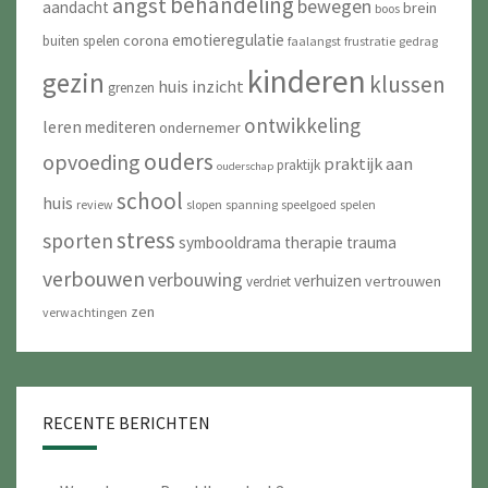
behandeling
angst
bewegen
aandacht
brein
boos
emotieregulatie
corona
buiten spelen
faalangst
frustratie
gedrag
kinderen
gezin
klussen
huis
inzicht
grenzen
ontwikkeling
leren
mediteren
ondernemer
ouders
opvoeding
praktijk aan
praktijk
ouderschap
school
huis
review
slopen
spanning
speelgoed
spelen
stress
sporten
symbooldrama
therapie
trauma
verbouwen
verbouwing
verhuizen
vertrouwen
verdriet
zen
verwachtingen
RECENTE BERICHTEN