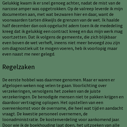
Gelukkig kwam ik er snel genoeg achter, nadat de mist van de
narcose amper was opgetrokken. Op de valreep leverde ik mijn
documenten aan, met wat bezwaren hier en daar, want de
voorwaarden tarten dikwijls de grenzen van de wet. Ik haalde
half december dan ook opgelucht adem toen ik de mededeling
kreeg dat ik gelukkig een contract kreeg en dus mijn werk mag
voortzetten. Dat ik volgens de gemeente, die zich blijkbaar
even boven de wet verheft, ineens niet meer bevoegd zou zijn
om diagnostiek uit te mogen voeren, heb ik voorlopig maar
even naast me neer gelegd.
Regelzaken
De eerste hobbel was daarmee genomen. Maar er waren er
afgelopen weken nog velen te gaan. Voorlichting over
verzekeringen, vervolgens het zoeken van de juiste
verzekeringen. De benodigde mensen niet te pakken krijgen en
daardoor vertraging oplopen. Het opstellen van een
overeenkomst voor de overname, die heel wat tijd en aandacht
vraagt. De kwestie personeel overnemen, de
loonadministratie. De kostenverdeling voor aankomend jaar.
Door wie ik de boekhouding laat doen, het uitzoeken van alle