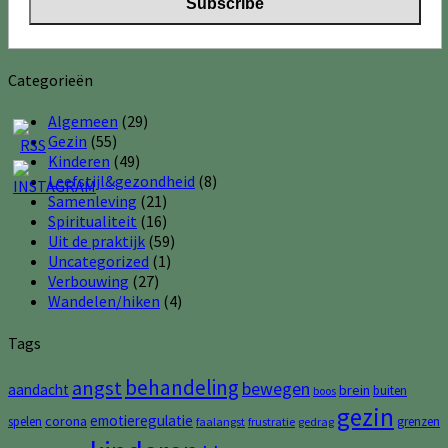
Categorieën
Algemeen
(29)
Gezin
(55)
Kinderen
(49)
Leefstijl&gezondheid
(8)
Samenleving
(21)
Spiritualiteit
(16)
Uit de praktijk
(59)
Uncategorized
(1)
Verbouwing
(27)
Wandelen/hiken
(4)
Tags
behandeling
angst
bewegen
aandacht
brein
buiten
boos
gezin
emotieregulatie
corona
spelen
grenzen
faalangst
frustratie
gedrag