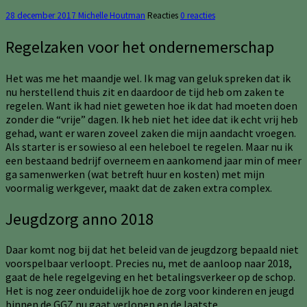
28 december 2017
Michelle Houtman
Reacties
0 reacties
Regelzaken voor het ondernemerschap
Het was me het maandje wel. Ik mag van geluk spreken dat ik
nu herstellend thuis zit en daardoor de tijd heb om zaken te
regelen. Want ik had niet geweten hoe ik dat had moeten doen
zonder die “vrije” dagen. Ik heb niet het idee dat ik echt vrij heb
gehad, want er waren zoveel zaken die mijn aandacht vroegen.
Als starter is er sowieso al een heleboel te regelen. Maar nu ik
een bestaand bedrijf overneem en aankomend jaar min of meer
ga samenwerken (wat betreft huur en kosten) met mijn
voormalig werkgever, maakt dat de zaken extra complex.
Jeugdzorg anno 2018
Daar komt nog bij dat het beleid van de jeugdzorg bepaald niet
voorspelbaar verloopt. Precies nu, met de aanloop naar 2018,
gaat de hele regelgeving en het betalingsverkeer op de schop.
Het is nog zeer onduidelijk hoe de zorg voor kinderen en jeugd
binnen de GGZ nu gaat verlopen en de laatste