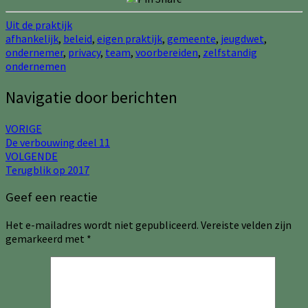
Uit de praktijk
afhankelijk
,
beleid
,
eigen praktijk
,
gemeente
,
jeugdwet
,
ondernemer
,
privacy
,
team
,
voorbereiden
,
zelfstandig
ondernemen
Navigatie door berichten
VORIGE
De verbouwing deel 11
VOLGENDE
Terugblik op 2017
Geef een reactie
Het e-mailadres wordt niet gepubliceerd.
Vereiste velden zijn
gemarkeerd met
*