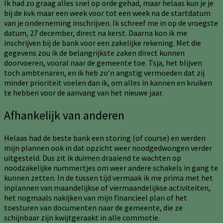
Ik had zo graag alles snel op orde gehad, maar helaas kun je je
bij de kvk maar een week voor tot een week na de startdatum
van je onderneming inschrijven. Ik schreef me in op de vroegste
datum, 27 december, direct na kerst. Daarna kon ik me
inschrijven bij de bank voor een zakelijke rekening. Met die
gegevens zou ik de belangrijkste zaken direct kunnen
doorvoeren, vooral naar de gemeente toe. Tsja, het blijven
toch ambtenaren, en ik heb zo’n angstig vermoeden dat zij
minder prioriteit voelen dan ik, om alles in kannen en kruiken
te hebben voor de aanvang van het nieuwe jaar.
Afhankelijk van anderen
Helaas had de beste bank een storing (of course) en werden
mijn plannen ook in dat opzicht weer noodgedwongen verder
uitgesteld. Dus zit ik duimen draaiend te wachten op
noodzakelijke nummertjes om weer andere schakels in gang te
kunnen zetten. In de tussen tijd vermaak ik me prima met het
inplannen van maandelijkse of viermaandelijkse activiteiten,
het nogmaals nakijken van mijn financieel plan of het
toesturen van documenten naar de gemeente, die ze
schijnbaar zijn kwijtgeraakt in alle commotie.