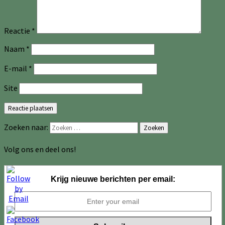
Reactie
*
Naam
*
E-mail
*
Site
Zoeken naar:
Zoeken
Volg ons en deel ons!
Krijg nieuwe berichten per email: