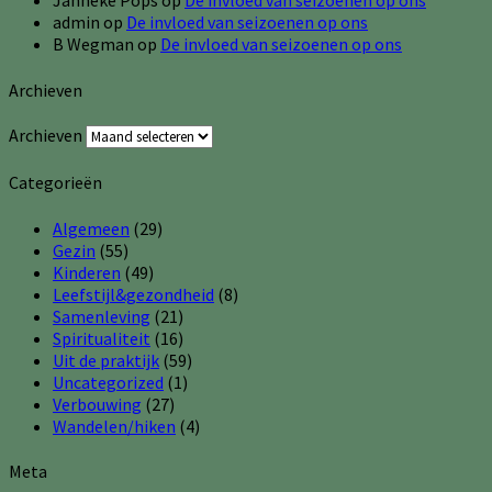
Janneke Pops
op
De invloed van seizoenen op ons
admin
op
De invloed van seizoenen op ons
B Wegman
op
De invloed van seizoenen op ons
Archieven
Archieven
Categorieën
Algemeen
(29)
Gezin
(55)
Kinderen
(49)
Leefstijl&gezondheid
(8)
Samenleving
(21)
Spiritualiteit
(16)
Uit de praktijk
(59)
Uncategorized
(1)
Verbouwing
(27)
Wandelen/hiken
(4)
Meta