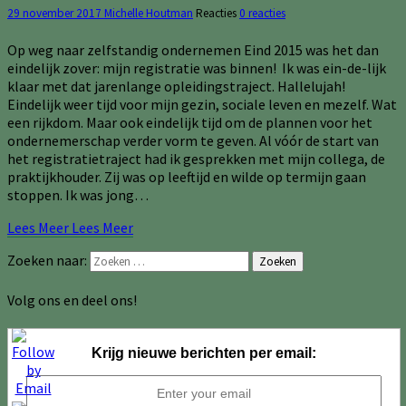
29 november 2017
Michelle Houtman
Reacties
0 reacties
Op weg naar zelfstandig ondernemen Eind 2015 was het dan
eindelijk zover: mijn registratie was binnen! Ik was ein-de-lijk
klaar met dat jarenlange opleidingstraject. Hallelujah!
Eindelijk weer tijd voor mijn gezin, sociale leven en mezelf. Wat
een rijkdom. Maar ook eindelijk tijd om de plannen voor het
ondernemerschap verder vorm te geven. Al vóór de start van
het registratietraject had ik gesprekken met mijn collega, de
praktijkhouder. Zij was op leeftijd en wilde op termijn gaan
stoppen. Ik was jong…
Lees Meer
Lees Meer
Zoeken naar:
Zoeken
Volg ons en deel ons!
Krijg nieuwe berichten per email: