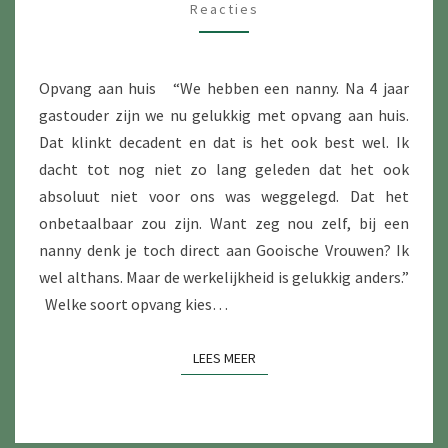
G
Reacties
A
I
C
A
T
T
S
I
E
E
Opvang aan huis “We hebben een nanny. Na 4 jaar
T
S
I
gastouder zijn we nu gelukkig met opvang aan huis.
O
T
Dat klinkt decadent en dat is het ook best wel. Ik
U
dacht tot nog niet zo lang geleden dat het ook
D
absoluut niet voor ons was weggelegd. Dat het
E
onbetaalbaar zou zijn. Want zeg nou zelf, bij een
R
nanny denk je toch direct aan Gooische Vrouwen? Ik
N
wel althans. Maar de werkelijkheid is gelukkig anders.”
A
Welke soort opvang kies…
A
R
LEES MEER
LEES MEER
N
A
N
N