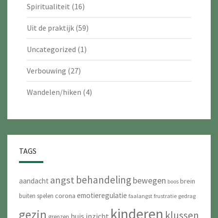
Spiritualiteit
(16)
Uit de praktijk
(59)
Uncategorized
(1)
Verbouwing
(27)
Wandelen/hiken
(4)
TAGS
behandeling
angst
bewegen
aandacht
brein
boos
emotieregulatie
corona
buiten spelen
faalangst
frustratie
gedrag
kinderen
gezin
klussen
huis
inzicht
grenzen