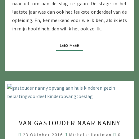
naar uit om aan de slag te gaan. De stage in het
L
laatste jaar was dan ook het leukste onderdeel van de
A
opleiding. En, kenmerkend voor wie ik ben, als ik iets
A
in mijn hoofd heb, dan wil ik het ook zo. Ik…
T
J
LEES MEER
LEES MEER
E
O
P
D
E
U
N
I
V
V
E
VAN GASTOUDER NAAR NANNY
A
R
N
R
23 Oktober 2016
Michelle Houtman
0
S
E