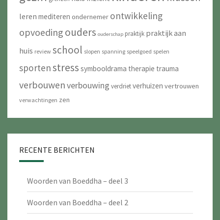
ontwikkeling
leren
mediteren
ondernemer
ouders
opvoeding
praktijk aan
praktijk
ouderschap
school
huis
review
slopen
spanning
speelgoed
spelen
stress
sporten
symbooldrama
therapie
trauma
verbouwen
verbouwing
verhuizen
vertrouwen
verdriet
zen
verwachtingen
RECENTE BERICHTEN
Woorden van Boeddha – deel 3
Woorden van Boeddha – deel 2