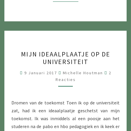
N
E
N
O
P
E
M
N
MIJN IDEAALPLAATJE OP DE
I
UNIVERSITEIT
H
J
E
N
R
9 Januari 2017
Michelle Houtman
2
I
E
Reacties
I
A
D
C
D
T
E
I
E
Dromen van de toekomst Toen ik op de universiteit
A
S
zat, had ik een ideaalplaatje geschetst van mijn
A
toekomst. Ik was inmiddels al een poosje aan het
L
studeren na de pabo en hbo pedagogiek en ik keek er
P