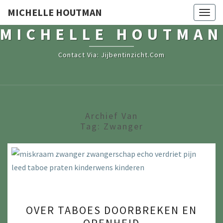
MICHELLE HOUTMAN
Togg
navig
MICHELLE HOUTMAN
Contact Via: Jijbentinzicht.com
Archief Van
Tag:
Zwanger
O
OVER TABOES DOORBREKEN EN
V