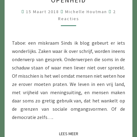
OPENHEID
E
R
R
15 Maart 2018
Michelle Houtman
2
E
Reacties
T
A
C
A
T
B
I
E
Taboe: een miskraam Sinds ik blog gebeurt er iets
O
S
wonderlijks. Zaken waar ik over schrijf, worden ineens
E
onderwerp van gesprek. Onderwerpen die soms in de
S
schaduw staan of waar men liever niet over spreekt.
D
Of misschien is het wel omdat mensen niet weten hoe
O
ze erover moeten praten. We leven in een vrij land,
O
met vrijheid van meningsuiting, en mensen maken
R
daar soms zo gretig gebruik van, dat het wankelt op
B
de grenzen van sociale omgangsvormen. Of de
R
democratie zelfs….
E
K
LEES MEER
LEES MEER
E