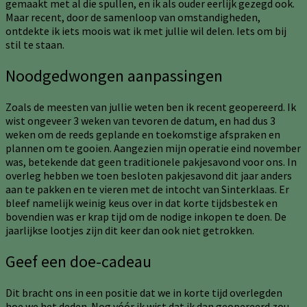
gemaakt met al die spullen, en ik als ouder eerlijk gezegd ook.
Maar recent, door de samenloop van omstandigheden,
ontdekte ik iets moois wat ik met jullie wil delen. Iets om bij
stil te staan.
Noodgedwongen aanpassingen
Zoals de meesten van jullie weten ben ik recent geopereerd. Ik
wist ongeveer 3 weken van tevoren de datum, en had dus 3
weken om de reeds geplande en toekomstige afspraken en
plannen om te gooien. Aangezien mijn operatie eind november
was, betekende dat geen traditionele pakjesavond voor ons. In
overleg hebben we toen besloten pakjesavond dit jaar anders
aan te pakken en te vieren met de intocht van Sinterklaas. Er
bleef namelijk weinig keus over in dat korte tijdsbestek en
bovendien was er krap tijd om de nodige inkopen te doen. De
jaarlijkse lootjes zijn dit keer dan ook niet getrokken.
Geef een doe-cadeau
Dit bracht ons in een positie dat we in korte tijd overlegden
hoe we het deden. Nog vóór ik wist dat ik dan geopereerd zou