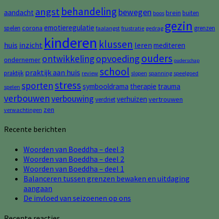
behandeling
angst
bewegen
aandacht
brein
buiten
boos
gezin
emotieregulatie
corona
spelen
grenzen
faalangst
frustratie
gedrag
kinderen
klussen
huis
inzicht
leren
mediteren
ouders
opvoeding
ontwikkeling
ondernemer
ouderschap
school
praktijk aan huis
praktijk
review
slopen
spanning
speelgoed
stress
sporten
symbooldrama
therapie
trauma
spelen
verbouwen
verbouwing
verhuizen
vertrouwen
verdriet
zen
verwachtingen
Recente berichten
Woorden van Boeddha – deel 3
Woorden van Boeddha – deel 2
Woorden van Boeddha – deel 1
Balanceren tussen grenzen bewaken en uitdaging
aangaan
De invloed van seizoenen op ons
Recente reacties