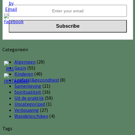
Categorieën
Algemeen
(29)
Gezin
(55)
Kinderen
(49)
Leefstijl&gezondheid
(8)
Samenleving
(21)
Spiritualiteit
(16)
Uit de praktijk
(59)
Uncategorized
(1)
Verbouwing
(27)
Wandelen/hiken
(4)
Tags