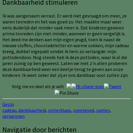
Dankbaarheid stimuleren
Ik was aangenaam verrast. Er werd niet gevraagd om meer, ze
waren tevreden en het was goed zo. Het maakte maar weer
eens duidelijk dat minder vaak meer is. Dat kinderen gewoon
prima tevreden zijn met minder, wanneer er geen vergelijk is.
Het deed me denken aan mijn eigen jeugd, toen ik naast de
nieuwe sloffen, chocoladeletter en warme sokken, mijn cadeau
kreeg, dubbel ingepakt omdat ik hem zo verlangde: mijn
potlodendoos. Nog steeds heb ik deze potloden, waar ik al die
jaren zuinig op ben geweest. Laten we met z’n allen proberen
deze dankbaarheid weer een beetje terug te geven aan onze
kinderen. Ik weet zeker dat zij er ons dankbaar voor zullen zijn.
Volg me en deel als je wilt
Gezin
cadeau
,
dankbaarheid
,
sinterklaas
,
speelgoed
,
spelen
,
verwennen
Navigatie door berichten