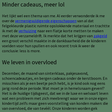
Minder cadeaus, meer lol
Het lijkt wel een thema van me. Al eerder verwonderde ik me
over de
vermenigvuldigende eigenschappen
van al dat
felgekleurde plastic ruimte opslokkende materiaal en trachtte
ik met de
verhuizing
naar een flatje korte metten te maken
met deze verzameldrift. Ik merkte dat het krijgen van
zakgeld
een groot verschil maakte in de dankbaarheid die de kinderen
voelden voor hun spullen en ook recent trok ik weer de
conclusie: less is more.
We leven in overvloed
December, de maand van sinterklaas, pakjesavond,
schoencadeautjes, en bergen cadeaus onder de kerstboom. En
misschien als je een beetje pech hebt, is je kind ook nog eens
jarig rond deze periode. Wat moet je in hemelsnaam geven!?
Het is de huidige tijdsgeest, dat we in de luxe en welvaart leven
wat een probleem met zich meebrengt waar we in onze eigen
kindertijd zelfs maar geen voorstelling van konden maken: die
van overvloed, die van tevéél. Onze kinderen worden gek