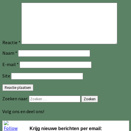
Reactie
*
Naam
*
E-mail
*
Site
Zoeken naar:
Zoeken
Volg ons en deel ons!
Krijg nieuwe berichten per email: