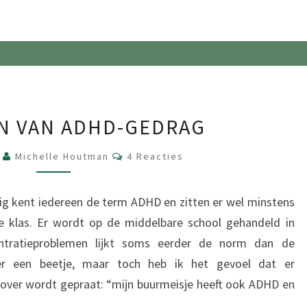
OORZAKEN
N VAN ADHD-GEDRAG
VAN
ADHD-
Reacties
6
Michelle Houtman
4 Reacties
GEDRAG
ig kent iedereen de term ADHD en zitten er wel minstens
 klas. Er wordt op de middelbare school gehandeld in
ntratieproblemen lijkt soms eerder de norm dan de
er een beetje, maar toch heb ik het gevoel dat er
over wordt gepraat: “mijn buurmeisje heeft ook ADHD en