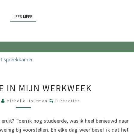
LEES MEER
LEES MEER
EEN
JE IN MIJN WERKWEEK
KIJKJE
IN
Reacties
6
Michelle Houtman
0 Reacties
MIJN
WERKWEEK
eruit? Toen ik nog studeerde, was ik heel benieuwd naar
weinig bij voorstellen. En elke dag weer besef ik dat het