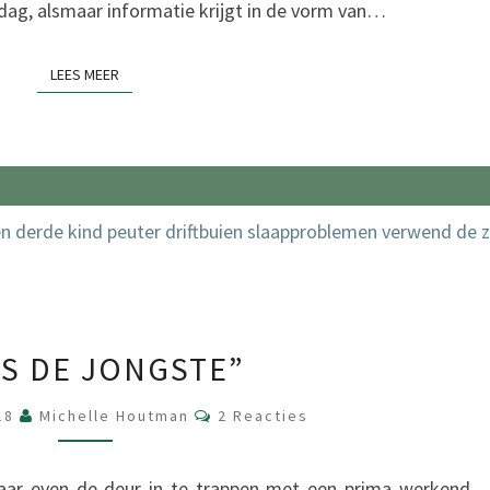
n dag, alsmaar informatie krijgt in de vorm van…
LEES MEER
LEES MEER
“ZE
IS DE JONGSTE”
IS
DE
Reacties
018
Michelle Houtman
2 Reacties
JONGSTE”
aar even de deur in te trappen met een prima werkend