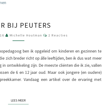
EMDR
R BIJ PEUTERS
BIJ
PEUTERS
Reacties
016
Michelle Houtman
2 Reacties
thopedagoog ben ik opgeleid om kinderen en gezinnen te
e zich breder richt op álle leeftijden, ben ik dus wat meer
in ontwikkeling zijn. De meeste cliënten die ik zie, vallen
tussen de 6 en 12 jaar oud. Maar ook jongere (en oudere)
spreekkamer. Vandaag een artikel over de ervaring met
LEES MEER
LEES MEER