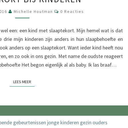
BIJ
KINDEREN
Reacties
2016
Michelle Houtman
0 Reacties
 wel een: een kind met slaaptekort. Mijn hemel wat is dat
e drie mijn kinderen zijn anders in hun slaapbehoefte en
 ook anders op een slaaptekort. Want ieder kind heeft nou
en, en zo ook in ons gezin. Met name de oudste reageert
pbehoefte Het begon eigenlijk al als baby. Ik las braaf…
LEES MEER
LEES MEER