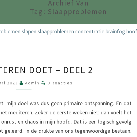
Archief Van
Tag:
Slaapproblemen
WAT
TEREN DOET – DEEL 2
MEDITEREN
DOET
Reacties
ari 2023
Admin
0 Reacties
–
DEEL
et: mijn doel was dus geen primaire ontspanning. En dat
2
s het mediteren. Zeker de eerste weken niet: dan voelt het
l onrust en chaos in mijn hoofd. Dat is een logisch gevolg
 hebt geleefd. In de drukte van ons tegenwoordige bestaan.