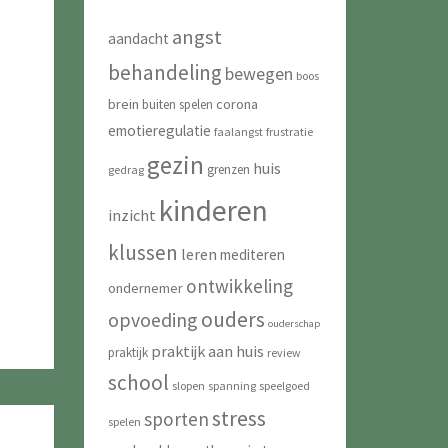
angst
aandacht
behandeling
bewegen
boos
brein
corona
buiten spelen
emotieregulatie
faalangst
frustratie
gezin
huis
grenzen
gedrag
kinderen
inzicht
klussen
leren
mediteren
ontwikkeling
ondernemer
ouders
opvoeding
ouderschap
praktijk aan huis
praktijk
review
school
slopen
spanning
speelgoed
stress
sporten
spelen