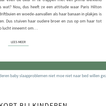
us wat? Nou, dus heeft ze een attitude waar Paris Hilton
riftbuien en woede-aanvallen als haar banaan in plakjes is
jven. Dus stuiven haar oudere broer en zus op om haar tot
 hap lucht inneemt om…
LEES MEER
LEES MEER
SLAAPTEKORT
KORT BIJ KINDEREN