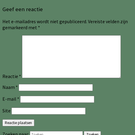
Geef een reactie
Het e-mailadres wordt niet gepubliceerd.
Vereiste velden zijn
gemarkeerd met
*
Reactie
*
Naam
*
E-mail
*
Site
Zoeken naar:
Zoeken