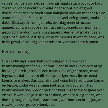
van een jongen van net één jaar. Zij maakte zich tot voor kort
zorgen over de nachten, omdat haar zoontje niet goed
doorsliep en veel behoefte aan nabijheid had van moeder. Na de
aanmelding heeft deze moeder al zoveel zelf gedaan, zoals een
duidelijk slaapritme ingesteld, overdag meer structuur
aangebracht, wat voor meer rust en voorspelbaarheid heeft
gezorgd. Hierdoor waren de slaapproblemen al grotendeels
opgelost. Het bevestigen van deze moeder in wat ze deed, was
in dit geval voorlopig voldoende om weer verder te kunnen.
Kennismaking
Om 11.00u had ik een half uurtje ingepland voor een
kennismaking met een kind van 9 jaar. Ik had zijn ouders al op
intakegesprek gehad en een onderzoek afgesproken, maar
ingeschat dat het voor dit kind prettiger zou zijn om eerst
kennis te maken. Dan zag hij alvast waar hij terecht zou komen
en bij wie, zodat de spanning niet zo groot zou zijn. Het
kennismaken doe ik door met het kind in gesprek te gaan over
zichzelf: wat vind je leuk om te doen, waar ben je goed in, wat
doe je graag thuis, doe je aan sport, wat hoort echt bij jou, wat
maakt jou een goede vriend, etc.