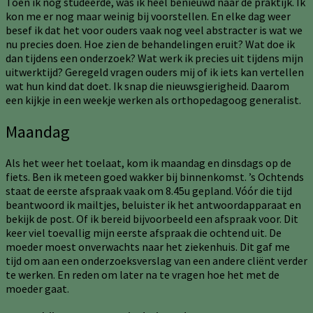
Toen ik nog studeerde, was ik heel benieuwd naar de praktijk. Ik
kon me er nog maar weinig bij voorstellen. En elke dag weer
besef ik dat het voor ouders vaak nog veel abstracter is wat we
nu precies doen. Hoe zien de behandelingen eruit? Wat doe ik
dan tijdens een onderzoek? Wat werk ik precies uit tijdens mijn
uitwerktijd? Geregeld vragen ouders mij of ik iets kan vertellen
wat hun kind dat doet. Ik snap die nieuwsgierigheid. Daarom
een kijkje in een weekje werken als orthopedagoog generalist.
Maandag
Als het weer het toelaat, kom ik maandag en dinsdags op de
fiets. Ben ik meteen goed wakker bij binnenkomst. ’s Ochtends
staat de eerste afspraak vaak om 8.45u gepland. Vóór die tijd
beantwoord ik mailtjes, beluister ik het antwoordapparaat en
bekijk de post. Of ik bereid bijvoorbeeld een afspraak voor. Dit
keer viel toevallig mijn eerste afspraak die ochtend uit. De
moeder moest onverwachts naar het ziekenhuis. Dit gaf me
tijd om aan een onderzoeksverslag van een andere cliënt verder
te werken. En reden om later na te vragen hoe het met de
moeder gaat.