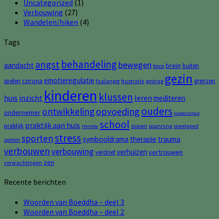
Uncategorized
(1)
Verbouwing
(27)
Wandelen/hiken
(4)
Tags
behandeling
angst
bewegen
aandacht
brein
buiten
boos
gezin
emotieregulatie
corona
spelen
grenzen
faalangst
frustratie
gedrag
kinderen
klussen
huis
inzicht
leren
mediteren
ouders
opvoeding
ontwikkeling
ondernemer
ouderschap
school
praktijk aan huis
praktijk
review
slopen
spanning
speelgoed
stress
sporten
symbooldrama
therapie
trauma
spelen
verbouwen
verbouwing
verhuizen
vertrouwen
verdriet
zen
verwachtingen
Recente berichten
Woorden van Boeddha – deel 3
Woorden van Boeddha – deel 2