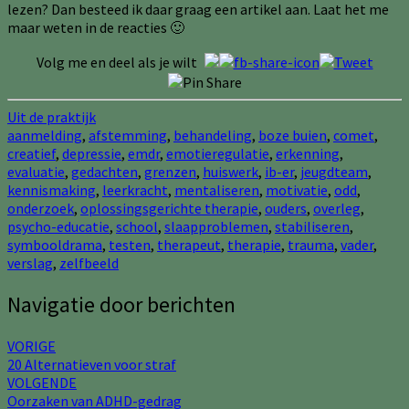
lezen? Dan besteed ik daar graag een artikel aan. Laat het me
maar weten in de reacties 🙂
Volg me en deel als je wilt
Uit de praktijk
aanmelding
,
afstemming
,
behandeling
,
boze buien
,
comet
,
creatief
,
depressie
,
emdr
,
emotieregulatie
,
erkenning
,
evaluatie
,
gedachten
,
grenzen
,
huiswerk
,
ib-er
,
jeugdteam
,
kennismaking
,
leerkracht
,
mentaliseren
,
motivatie
,
odd
,
onderzoek
,
oplossingsgerichte therapie
,
ouders
,
overleg
,
psycho-educatie
,
school
,
slaapproblemen
,
stabiliseren
,
symbooldrama
,
testen
,
therapeut
,
therapie
,
trauma
,
vader
,
verslag
,
zelfbeeld
Navigatie door berichten
VORIGE
20 Alternatieven voor straf
VOLGENDE
Oorzaken van ADHD-gedrag