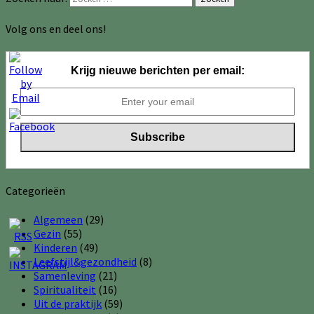
Volg ons en deel ons!
Krijg nieuwe berichten per email:
Categorieën
Algemeen
(29)
Gezin
(55)
Kinderen
(49)
Leefstijl&gezondheid
(8)
Samenleving
(21)
Spiritualiteit
(16)
Uit de praktijk
(59)