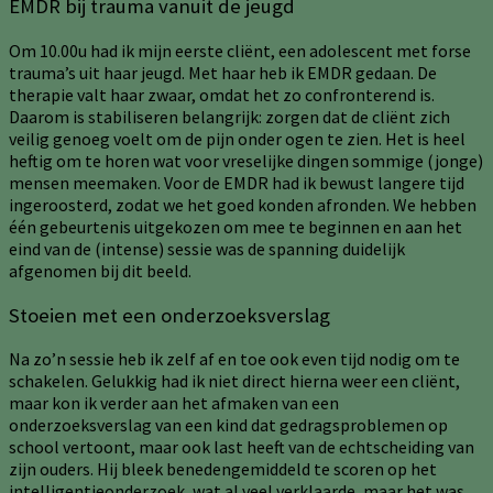
EMDR bij trauma vanuit de jeugd
Om 10.00u had ik mijn eerste cliënt, een adolescent met forse
trauma’s uit haar jeugd. Met haar heb ik EMDR gedaan. De
therapie valt haar zwaar, omdat het zo confronterend is.
Daarom is stabiliseren belangrijk: zorgen dat de cliënt zich
veilig genoeg voelt om de pijn onder ogen te zien. Het is heel
heftig om te horen wat voor vreselijke dingen sommige (jonge)
mensen meemaken. Voor de EMDR had ik bewust langere tijd
ingeroosterd, zodat we het goed konden afronden. We hebben
één gebeurtenis uitgekozen om mee te beginnen en aan het
eind van de (intense) sessie was de spanning duidelijk
afgenomen bij dit beeld.
Stoeien met een onderzoeksverslag
Na zo’n sessie heb ik zelf af en toe ook even tijd nodig om te
schakelen. Gelukkig had ik niet direct hierna weer een cliënt,
maar kon ik verder aan het afmaken van een
onderzoeksverslag van een kind dat gedragsproblemen op
school vertoont, maar ook last heeft van de echtscheiding van
zijn ouders. Hij bleek benedengemiddeld te scoren op het
intelligentieonderzoek, wat al veel verklaarde, maar het was