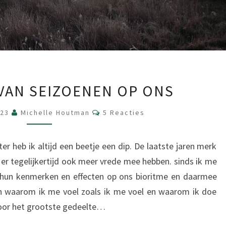
DE
 VAN SEIZOENEN OP ONS
INVLOED
VAN
Reacties
023
Michelle Houtman
5 Reacties
SEIZOENEN
OP
er heb ik altijd een beetje een dip. De laatste jaren merk
ONS
k er tegelijkertijd ook meer vrede mee hebben. sinds ik me
, hun kenmerken en effecten op ons bioritme en daarmee
sen waarom ik me voel zoals ik me voel en waarom ik doe
 voor het grootste gedeelte…