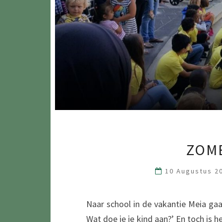
ZOM
10 Augustus 2
Naar school in de vakantie Meia gaa
Wat doe je je kind aan?’ En toch is het