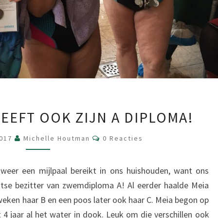
HOERA!
EEFT OOK ZIJN A DIPLOMA!
FOSSE
HEEFT
Reacties
2017
Michelle Houtman
0 Reacties
OOK
ZIJN
 weer een mijlpaal bereikt in ons huishouden, want ons
A
otse bezitter van zwemdiploma A! Al eerder haalde Meia
DIPLOMA!
weken haar B en een poos later ook haar C. Meia begon op
t 4 jaar al het water in dook. Leuk om die verschillen ook