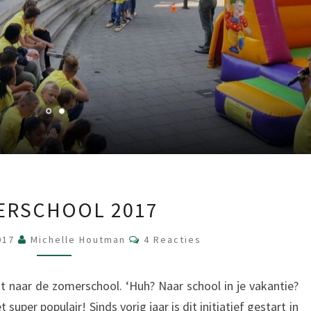
ZOMERSCHOOL
ERSCHOOL 2017
2017
Reacties
017
Michelle Houtman
4 Reacties
t naar de zomerschool. ‘Huh? Naar school in je vakantie?
 super populair! Sinds vorig jaar is dit initiatief gestart in