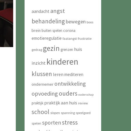
angst
aandacht
behandeling
bewegen
boos
brein
corona
buiten spelen
emotieregulatie
faalangst
frustratie
gezin
huis
grenzen
gedrag
kinderen
inzicht
klussen
leren
mediteren
ontwikkeling
ondernemer
ouders
opvoeding
ouderschap
praktijk aan huis
praktijk
review
school
slopen
spanning
speelgoed
stress
sporten
spelen