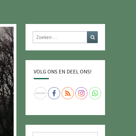
Zoeken
Zoeken
naar:
VOLG ONS EN DEEL ONS!