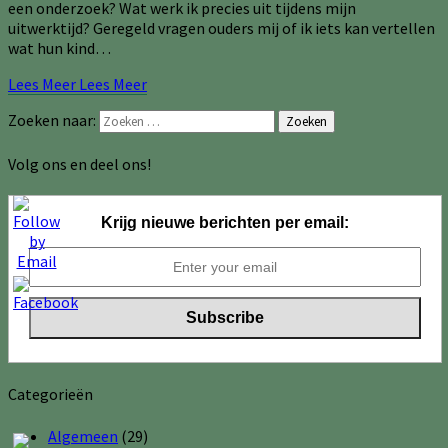
een onderzoek? Wat werk ik precies uit tijdens mijn
uitwerktijd? Geregeld vragen ouders mij of ik iets kan vertellen
wat hun kind…
Lees Meer
Lees Meer
Zoeken naar:
Zoeken
Volg ons en deel ons!
Krijg nieuwe berichten per email:
Categorieën
Algemeen
(29)