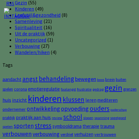
Gezin
(55)
Kinderen
(49)
Leefstijl&gezondheid
(8)
Samenleving
(21)
Spiritualiteit
(16)
Uit de praktijk
(59)
Uncategorized
(1)
Verbouwing
(27)
Wandelen/hiken
(4)
Tags
behandeling
angst
bewegen
aandacht
brein
buiten
boos
gezin
emotieregulatie
corona
spelen
grenzen
faalangst
frustratie
gedrag
kinderen
klussen
huis
inzicht
leren
mediteren
ouders
opvoeding
ontwikkeling
ondernemer
ouderschap
school
praktijk aan huis
praktijk
review
slopen
spanning
speelgoed
stress
sporten
symbooldrama
therapie
trauma
spelen
verbouwen
verbouwing
verhuizen
vertrouwen
verdriet