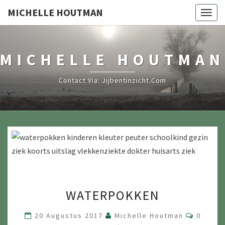
MICHELLE HOUTMAN
Togg
navig
MICHELLE HOUTMAN
Contact Via: Jijbentinzicht.com
WATERPOKKEN
WATERPOKKEN
Reactie
20 Augustus 2017
Michelle Houtman
0