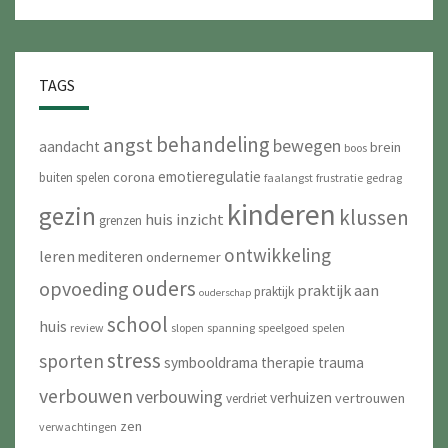
TAGS
behandeling
angst
bewegen
aandacht
brein
boos
emotieregulatie
corona
buiten spelen
faalangst
frustratie
gedrag
kinderen
gezin
klussen
huis
inzicht
grenzen
ontwikkeling
leren
mediteren
ondernemer
ouders
opvoeding
praktijk aan
praktijk
ouderschap
school
huis
review
slopen
spanning
speelgoed
spelen
stress
sporten
symbooldrama
therapie
trauma
verbouwen
verbouwing
verhuizen
vertrouwen
verdriet
zen
verwachtingen