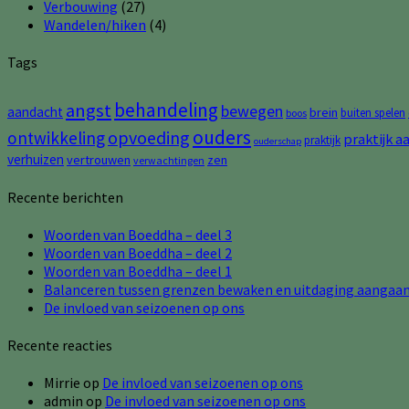
Verbouwing
(27)
Wandelen/hiken
(4)
Tags
behandeling
angst
bewegen
aandacht
brein
buiten spelen
boos
ouders
opvoeding
ontwikkeling
praktijk a
praktijk
ouderschap
verhuizen
vertrouwen
zen
verwachtingen
Recente berichten
Woorden van Boeddha – deel 3
Woorden van Boeddha – deel 2
Woorden van Boeddha – deel 1
Balanceren tussen grenzen bewaken en uitdaging aangaa
De invloed van seizoenen op ons
Recente reacties
Mirrie
op
De invloed van seizoenen op ons
admin
op
De invloed van seizoenen op ons