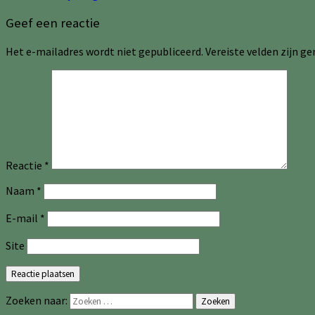
Geef een reactie
Het e-mailadres wordt niet gepubliceerd.
Vereiste velden zijn 
Reactie
*
Naam
*
E-mail
*
Site
Zoeken naar:
Zoeken