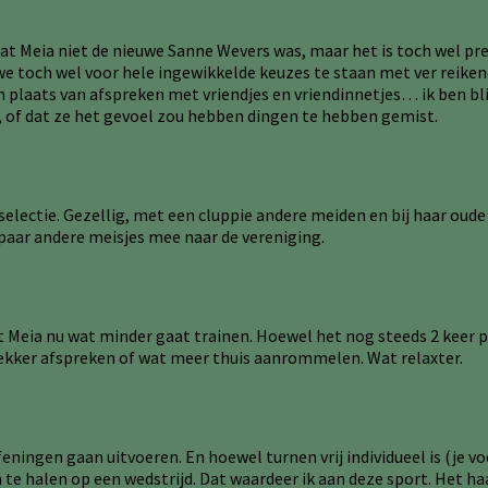
at Meia niet de nieuwe Sanne Wevers was, maar het is toch wel pret
e toch wel voor hele ingewikkelde keuzes te staan met ver reikend
laats van afspreken met vriendjes en vriendinnetjes… ik ben blij 
n, of dat ze het gevoel zou hebben dingen te hebben gemist.
selectie. Gezellig, met een cluppie andere meiden en bij haar oude 
paar andere meisjes mee naar de vereniging.
t Meia nu wat minder gaat trainen. Hoewel het nog steeds 2 keer per 
kker afspreken of wat meer thuis aanrommelen. Wat relaxter.
ningen gaan uitvoeren. En hoewel turnen vrij individueel is (je voer
e halen op een wedstrijd. Dat waardeer ik aan deze sport. Het haal