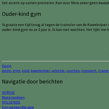
het accent op samen presteren. Kan voor Meia zeker geen kwaad
Ouder-kind gym
Ik grapte een tijd terug al tegen de trainster van de Kweekvijve
ouder-kind gym nu ze 2 jaar is. Ik kan niet wachten. Het lijkt me
Gezin
gezin
,
gym
,
kind
,
kweekvijver
,
selectie
,
sporten
,
topsport
,
traine
Navigatie door berichten
VORIGE
Waterpokken
VOLGENDE
Een weekendje weg