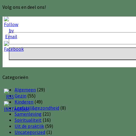
Volg ons en deel ons!
Categorieën
Algemeen
(29)
Gezin
(55)
Kinderen
(49)
Leefstijl&gezondheid
(8)
Samenleving
(21)
Spiritualiteit
(16)
Uit de praktijk
(59)
Uncategorized
(1)