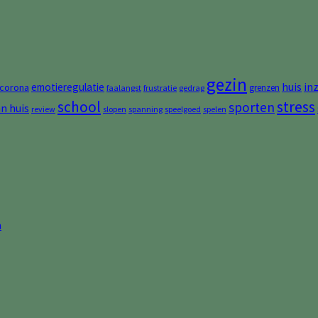
gezin
huis
in
emotieregulatie
corona
grenzen
faalangst
frustratie
gedrag
stress
school
sporten
an huis
review
slopen
spanning
speelgoed
spelen
n