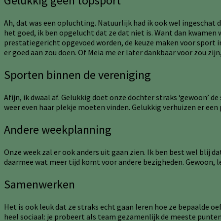
Gelukkig geen topsport
Ah, dat was een opluchting. Natuurlijk had ik ook wel ingeschat d
het goed, ik ben opgelucht dat ze dat niet is. Want dan kwamen w
prestatiegericht opgevoed worden, de keuze maken voor sport in p
er goed aan zou doen. Of Meia me er later dankbaar voor zou zij
Sporten binnen de vereniging
Afijn, ik dwaal af. Gelukkig doet onze dochter straks ‘gewoon’ de 
weer even haar plekje moeten vinden. Gelukkig verhuizen er een 
Andere weekplanning
Onze week zal er ook anders uit gaan zien. Ik ben best wel blij da
daarmee wat meer tijd komt voor andere bezigheden. Gewoon, le
Samenwerken
Het is ook leuk dat ze straks echt gaan leren hoe ze bepaalde oefe
heel sociaal: je probeert als team gezamenlijk de meeste punten t