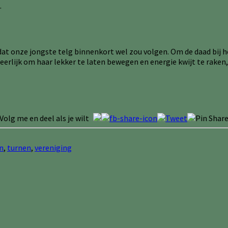
.
r dat onze jongste telg binnenkort wel zou volgen. Om de daad bij
 heerlijk om haar lekker te laten bewegen en energie kwijt te rake
Volg me en deel als je wilt
n
,
turnen
,
vereniging