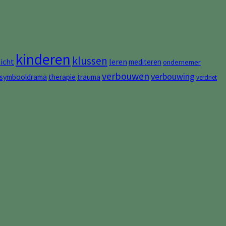
kinderen
klussen
zicht
leren
mediteren
ondernemer
verbouwen
verbouwing
symbooldrama
therapie
trauma
verdriet