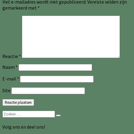
Het e-mailadres wordt niet gepubliceerd.
Vereiste velden zijn
gemarkeerd met
*
Reactie
*
Naam
*
E-mail
*
Site
Zoeken
Zoeken
naar:
Volg ons en deel ons!