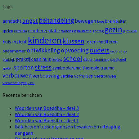
Tags
behandeling
angst
bewegen
aandacht
brein
buiten
boos
gezin
emotieregulatie
corona
spelen
grenzen
faalangst
frustratie
gedrag
kinderen
klussen
huis
inzicht
leren
mediteren
ouders
opvoeding
ontwikkeling
ondernemer
ouderschap
school
praktijk aan huis
praktijk
review
slopen
spanning
speelgoed
stress
sporten
symbooldrama
therapie
trauma
spelen
verbouwen
verbouwing
verhuizen
vertrouwen
verdriet
zen
verwachtingen
Recente berichten
Woorden van Boeddha – deel 3
Woorden van Boeddha – deel 2
Woorden van Boeddha – deel 1
Balanceren tussen grenzen bewaken en uitdaging
aangaan
De invloed van seizoenen op ons