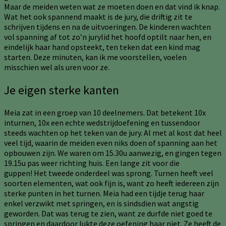
Maar de meiden weten wat ze moeten doen en dat vind ik knap.
Wat het ook spannend maakt is de jury, die driftig zit te
schrijven tijdens en na de uitvoeringen. De kinderen wachten
vol spanning af tot zo’n jurylid het hoofd optilt naar hen, en
eindelijk haar hand opsteekt, ten teken dat een kind mag
starten. Deze minuten, kan ik me voorstellen, voelen
misschien wel als uren voor ze.
Je eigen sterke kanten
Meia zat in een groep van 10 deelnemers. Dat betekent 10x
inturnen, 10x een echte wedstrijdoefening en tussendoor
steeds wachten op het teken van de jury. Al met al kost dat heel
veel tijd, waarin de meiden even niks doen of spanning aan het
opbouwen zijn. We waren om 15.30u aanwezig, en gingen tegen
19.15u pas weer richting huis. Een lange zit voor die
guppen! Het tweede onderdeel was sprong. Turnen heeft veel
soorten elementen, wat ook fijn is, want zo heeft iedereen zijn
sterke punten in het turnen. Meia had een tijdje terug haar
enkel verzwikt met springen, en is sindsdien wat angstig
geworden. Dat was terug te zien, want ze durfde niet goed te
springen en daardoor lukte deze oefening haar niet. Ze heeft de