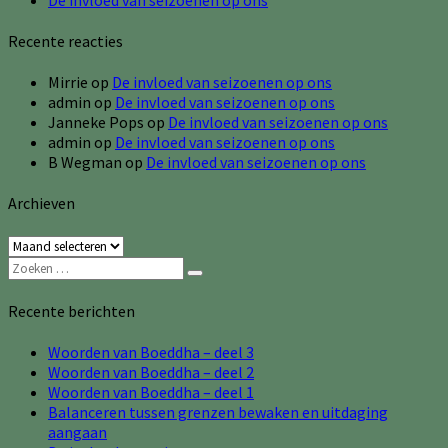
Recente reacties
Mirrie
op
De invloed van seizoenen op ons
admin
op
De invloed van seizoenen op ons
Janneke Pops
op
De invloed van seizoenen op ons
admin
op
De invloed van seizoenen op ons
B Wegman
op
De invloed van seizoenen op ons
Archieven
Archieven
Zoeken
Zoeken
naar:
Recente berichten
Woorden van Boeddha – deel 3
Woorden van Boeddha – deel 2
Woorden van Boeddha – deel 1
Balanceren tussen grenzen bewaken en uitdaging
aangaan