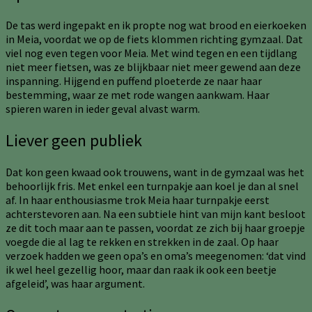
De tas werd ingepakt en ik propte nog wat brood en eierkoeken
in Meia, voordat we op de fiets klommen richting gymzaal. Dat
viel nog even tegen voor Meia. Met wind tegen en een tijdlang
niet meer fietsen, was ze blijkbaar niet meer gewend aan deze
inspanning. Hijgend en puffend ploeterde ze naar haar
bestemming, waar ze met rode wangen aankwam. Haar
spieren waren in ieder geval alvast warm.
Liever geen publiek
Dat kon geen kwaad ook trouwens, want in de gymzaal was het
behoorlijk fris. Met enkel een turnpakje aan koel je dan al snel
af. In haar enthousiasme trok Meia haar turnpakje eerst
achterstevoren aan. Na een subtiele hint van mijn kant besloot
ze dit toch maar aan te passen, voordat ze zich bij haar groepje
voegde die al lag te rekken en strekken in de zaal. Op haar
verzoek hadden we geen opa’s en oma’s meegenomen: ‘dat vind
ik wel heel gezellig hoor, maar dan raak ik ook een beetje
afgeleid’, was haar argument.