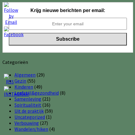
Krijg nieuwe berichten per email:
Categorieën
Algemeen
(29)
Gezin
(55)
Kinderen
(49)
Leefstijl&gezondheid
(8)
Samenleving
(21)
Spiritualiteit
(16)
Uit de praktijk
(59)
Uncategorized
(1)
Verbouwing
(27)
Wandelen/hiken
(4)