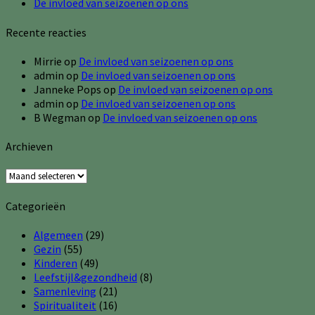
De invloed van seizoenen op ons
Recente reacties
Mirrie
op
De invloed van seizoenen op ons
admin
op
De invloed van seizoenen op ons
Janneke Pops
op
De invloed van seizoenen op ons
admin
op
De invloed van seizoenen op ons
B Wegman
op
De invloed van seizoenen op ons
Archieven
Archieven
Categorieën
Algemeen
(29)
Gezin
(55)
Kinderen
(49)
Leefstijl&gezondheid
(8)
Samenleving
(21)
Spiritualiteit
(16)