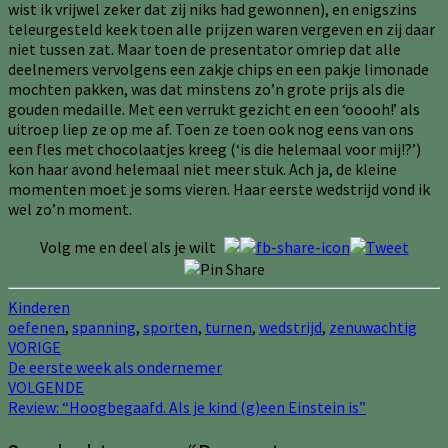
wist ik vrijwel zeker dat zij niks had gewonnen), en enigszins
teleurgesteld keek toen alle prijzen waren vergeven en zij daar
niet tussen zat. Maar toen de presentator omriep dat alle
deelnemers vervolgens een zakje chips en een pakje limonade
mochten pakken, was dat minstens zo’n grote prijs als die
gouden medaille. Met een verrukt gezicht en een ‘ooooh!’ als
uitroep liep ze op me af. Toen ze toen ook nog eens van ons
een fles met chocolaatjes kreeg (‘is die helemaal voor mij!?’)
kon haar avond helemaal niet meer stuk. Ach ja, de kleine
momenten moet je soms vieren. Haar eerste wedstrijd vond ik
wel zo’n moment.
Volg me en deel als je wilt
Kinderen
oefenen
,
spanning
,
sporten
,
turnen
,
wedstrijd
,
zenuwachtig
Navigatie
VORIGE
De eerste week als ondernemer
door
VOLGENDE
Review: “Hoogbegaafd. Als je kind (g)een Einstein is”
berichten