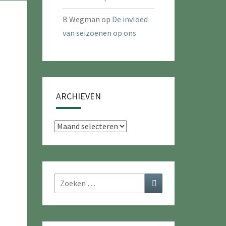
B Wegman
op
De invloed
van seizoenen op ons
ARCHIEVEN
Archieven
Zoeken
Zoeken
naar: