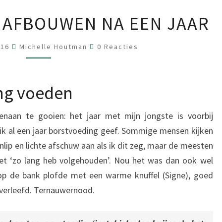
B
 AFBOUWEN NA EEN JAAR
O
R
R
016
Michelle Houtman
0 Reacties
E
S
A
T
C
T
V
I
ng voeden
E
O
S
E
naan te gooien: het jaar met mijn jongste is voorbij
D
 ik al een jaar borstvoeding geef. Sommige mensen kijken
I
ip en lichte afschuw aan als ik dit zeg, maar de meesten
N
het ‘zo lang heb volgehouden’. Nou het was dan ook wel
G
r op de bank plofde met een warme knuffel (Signe), goed
A
overleefd. Ternauwernood.
F
B