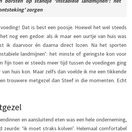
 borsten op standje ‘instabiele landmijnen’: het
O
ontsteking’ zorgen
U
W
tvoeding! Dat is best een poosje. Hoewel het wel steeds
E
 het nog een gedoe: als ik maar een uurtje van huis was
N
st ik daarvoor én daarna direct lozen. Na het sporten
N
nstabiele landmijnen’: het minste of geringste kon voor
A
 fijn toen er steeds meer tijd tussen de voedingen ging
E
r van huis kon. Maar zelfs dan voelde ik me een tikkende
E
een trouwere metgezel dan Steef in die momenten. Echt
N
J
A
tgezel
A
endinnen en aansluitend eten was een hele onderneming,
R
d zeurde: ‘ik moet straks kolven’. Helemaal comfortabel