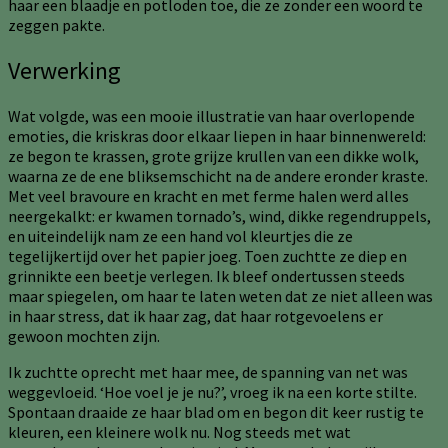
haar een blaadje en potloden toe, die ze zonder een woord te
zeggen pakte.
Verwerking
Wat volgde, was een mooie illustratie van haar overlopende
emoties, die kriskras door elkaar liepen in haar binnenwereld:
ze begon te krassen, grote grijze krullen van een dikke wolk,
waarna ze de ene bliksemschicht na de andere eronder kraste.
Met veel bravoure en kracht en met ferme halen werd alles
neergekalkt: er kwamen tornado’s, wind, dikke regendruppels,
en uiteindelijk nam ze een hand vol kleurtjes die ze
tegelijkertijd over het papier joeg. Toen zuchtte ze diep en
grinnikte een beetje verlegen. Ik bleef ondertussen steeds
maar spiegelen, om haar te laten weten dat ze niet alleen was
in haar stress, dat ik haar zag, dat haar rotgevoelens er
gewoon mochten zijn.
Ik zuchtte oprecht met haar mee, de spanning van net was
weggevloeid. ‘Hoe voel je je nu?’, vroeg ik na een korte stilte.
Spontaan draaide ze haar blad om en begon dit keer rustig te
kleuren, een kleinere wolk nu. Nog steeds met wat