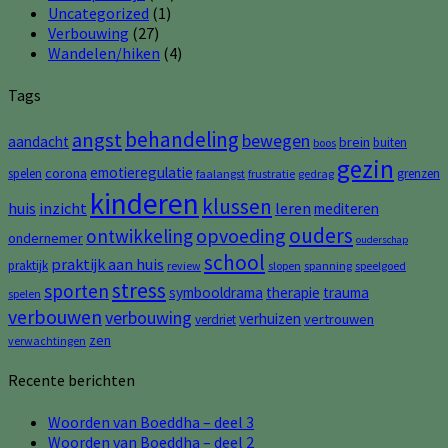
Uncategorized
(1)
Verbouwing
(27)
Wandelen/hiken
(4)
Tags
behandeling
angst
bewegen
aandacht
brein
buiten
boos
gezin
emotieregulatie
corona
spelen
grenzen
faalangst
frustratie
gedrag
kinderen
klussen
huis
inzicht
leren
mediteren
ouders
opvoeding
ontwikkeling
ondernemer
ouderschap
school
praktijk aan huis
praktijk
review
slopen
spanning
speelgoed
stress
sporten
symbooldrama
therapie
trauma
spelen
verbouwen
verbouwing
verhuizen
vertrouwen
verdriet
zen
verwachtingen
Recente berichten
Woorden van Boeddha – deel 3
Woorden van Boeddha – deel 2