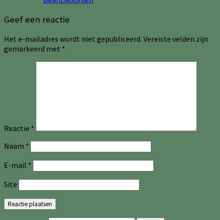
Geef een reactie
Het e-mailadres wordt niet gepubliceerd.
Vereiste velden zijn
gemarkeerd met
*
Reactie
*
Naam
*
E-mail
*
Site