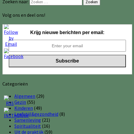
Zoeken naar:
Zoeken
Volg ons en deel ons!
Krijg nieuwe berichten per email:
Categorieën
Algemeen
(29)
Gezin
(55)
Kinderen
(49)
Leefstijl&gezondheid
(8)
Samenleving
(21)
Spiritualiteit
(16)
Uit de praktijk
(59)