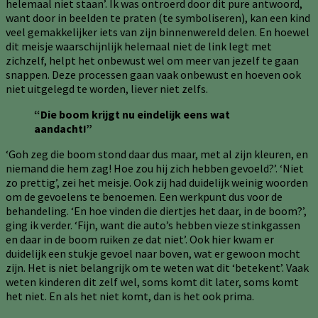
helemaal niet staan’. Ik was ontroerd door dit pure antwoord,
want door in beelden te praten (te symboliseren), kan een kind
veel gemakkelijker iets van zijn binnenwereld delen. En hoewel
dit meisje waarschijnlijk helemaal niet de link legt met
zichzelf, helpt het onbewust wel om meer van jezelf te gaan
snappen. Deze processen gaan vaak onbewust en hoeven ook
niet uitgelegd te worden, liever niet zelfs.
“Die boom krijgt nu eindelijk eens wat
aandacht!”
‘Goh zeg die boom stond daar dus maar, met al zijn kleuren, en
niemand die hem zag! Hoe zou hij zich hebben gevoeld?’. ‘Niet
zo prettig’, zei het meisje. Ook zij had duidelijk weinig woorden
om de gevoelens te benoemen. Een werkpunt dus voor de
behandeling. ‘En hoe vinden die diertjes het daar, in de boom?’,
ging ik verder. ‘Fijn, want die auto’s hebben vieze stinkgassen
en daar in de boom ruiken ze dat niet’. Ook hier kwam er
duidelijk een stukje gevoel naar boven, wat er gewoon mocht
zijn. Het is niet belangrijk om te weten wat dit ‘betekent’. Vaak
weten kinderen dit zelf wel, soms komt dit later, soms komt
het niet. En als het niet komt, dan is het ook prima.