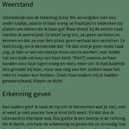
Weerstand
Uiteindelijk was de tekening klaar. We vervolgden met een
ander taakje, waarin ik haar vroeg verhaaltjes te bedenken bij
platen van dieren die ik haar gaf. Maar direct bij de eerste taak
merkte ik weerstand. Ze bleef lang stil, zei geen verhalen te
kennen en dat ze over één plaat geen verhaal kon vertellen. Ze
leek bozig, en ik benoemde dat: ‘hè dat vind je geen leuke taak
zeg, je lijkt er wel een beetje boos van te worden’, wat leidde
tot een luide uitroep van haar kant: ‘Niet!!’, waarna ze haar
handen voor haar ogen sloeg en niets meer zei. Ik had duidelijk
iets geraakt bij haar, maar was nog aan het zoeken waar het
mee te maken kon hebben. Zoals haar ouders mij al hadden
gewaarschuwd, klapte ze dicht.
Erkenning geven
Aan ouders geef ik vaak de tip om te benoemen wat je ziet, ook
al weet je niet precies hoe je kind zich voelt. En dat doe ik
uiteraard in therapie ook. Dus gokte ik een beetje in de richting
die ik dacht, om haar de erkenning te geven die ze zo nodig had: