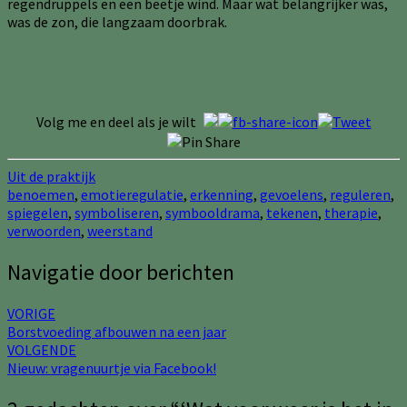
regendruppels en een beetje wind. Maar wat belangrijker was,
was de zon, die langzaam doorbrak.
Volg me en deel als je wilt
Uit de praktijk
benoemen
,
emotieregulatie
,
erkenning
,
gevoelens
,
reguleren
,
spiegelen
,
symboliseren
,
symbooldrama
,
tekenen
,
therapie
,
verwoorden
,
weerstand
Navigatie door berichten
VORIGE
Borstvoeding afbouwen na een jaar
VOLGENDE
Nieuw: vragenuurtje via Facebook!