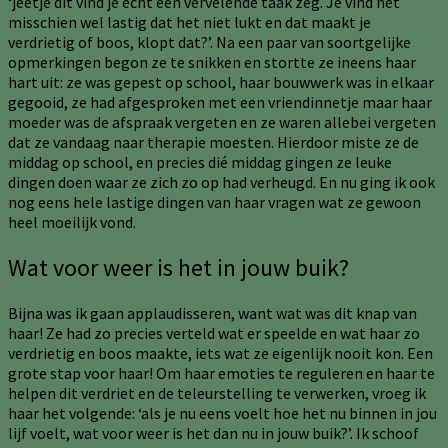
‘jeetje dit vind je echt een vervelende taak zeg. Je vind het
misschien wel lastig dat het niet lukt en dat maakt je
verdrietig of boos, klopt dat?’. Na een paar van soortgelijke
opmerkingen begon ze te snikken en stortte ze ineens haar
hart uit: ze was gepest op school, haar bouwwerk was in elkaar
gegooid, ze had afgesproken met een vriendinnetje maar haar
moeder was de afspraak vergeten en ze waren allebei vergeten
dat ze vandaag naar therapie moesten. Hierdoor miste ze de
middag op school, en precies dié middag gingen ze leuke
dingen doen waar ze zich zo op had verheugd. En nu ging ik ook
nog eens hele lastige dingen van haar vragen wat ze gewoon
heel moeilijk vond.
Wat voor weer is het in jouw buik?
Bijna was ik gaan applaudisseren, want wat was dit knap van
haar! Ze had zo precies verteld wat er speelde en wat haar zo
verdrietig en boos maakte, iets wat ze eigenlijk nooit kon. Een
grote stap voor haar! Om haar emoties te reguleren en haar te
helpen dit verdriet en de teleurstelling te verwerken, vroeg ik
haar het volgende: ‘als je nu eens voelt hoe het nu binnen in jou
lijf voelt, wat voor weer is het dan nu in jouw buik?’. Ik schoof