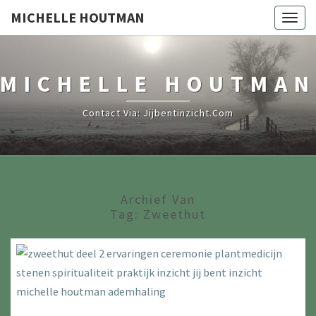
MICHELLE HOUTMAN
Togg
navig
MICHELLE HOUTMAN
Contact Via: Jijbentinzicht.com
Archief Van
Tag:
Zweethut