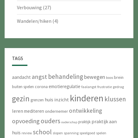
Verbouwing
(27)
Wandelen/hiken
(4)
TAGS
behandeling
angst
bewegen
aandacht
brein
boos
emotieregulatie
corona
buiten spelen
faalangst
frustratie
gedrag
kinderen
gezin
klussen
huis
inzicht
grenzen
ontwikkeling
leren
mediteren
ondernemer
ouders
opvoeding
praktijk aan
praktijk
ouderschap
school
huis
review
slopen
spanning
speelgoed
spelen