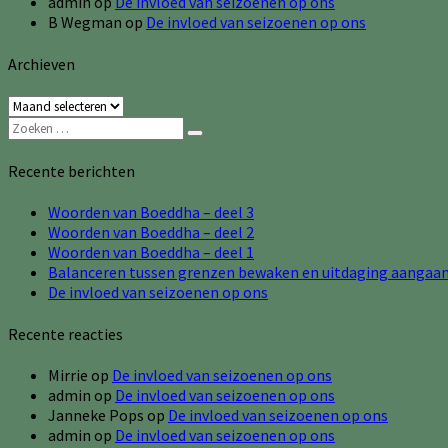
admin
op
De invloed van seizoenen op ons
B Wegman
op
De invloed van seizoenen op ons
Archieven
Archieven
Zoeken
Zoeken
naar:
Recente berichten
Woorden van Boeddha – deel 3
Woorden van Boeddha – deel 2
Woorden van Boeddha – deel 1
Balanceren tussen grenzen bewaken en uitdaging aangaa
De invloed van seizoenen op ons
Recente reacties
Mirrie
op
De invloed van seizoenen op ons
admin
op
De invloed van seizoenen op ons
Janneke Pops
op
De invloed van seizoenen op ons
admin
op
De invloed van seizoenen op ons