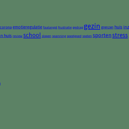
gezin
huis
in
emotieregulatie
corona
grenzen
faalangst
frustratie
gedrag
stress
school
sporten
an huis
review
slopen
spanning
speelgoed
spelen
n