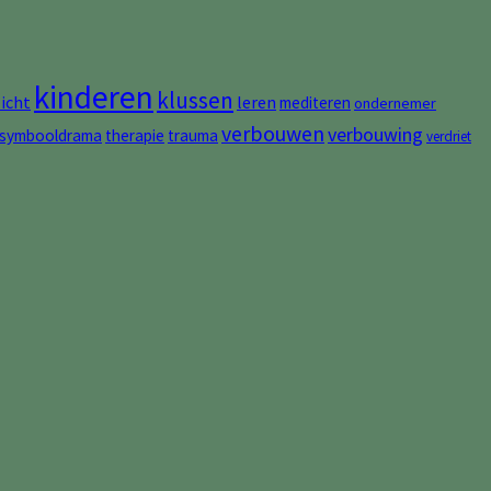
kinderen
klussen
zicht
leren
mediteren
ondernemer
verbouwen
verbouwing
symbooldrama
therapie
trauma
verdriet