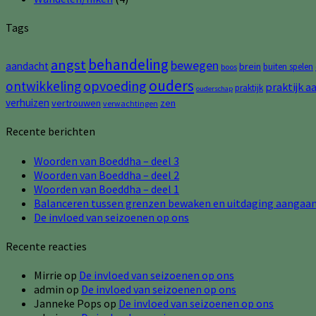
Tags
behandeling
angst
bewegen
aandacht
brein
buiten spelen
boos
ouders
opvoeding
ontwikkeling
praktijk a
praktijk
ouderschap
verhuizen
vertrouwen
zen
verwachtingen
Recente berichten
Woorden van Boeddha – deel 3
Woorden van Boeddha – deel 2
Woorden van Boeddha – deel 1
Balanceren tussen grenzen bewaken en uitdaging aangaa
De invloed van seizoenen op ons
Recente reacties
Mirrie
op
De invloed van seizoenen op ons
admin
op
De invloed van seizoenen op ons
Janneke Pops
op
De invloed van seizoenen op ons