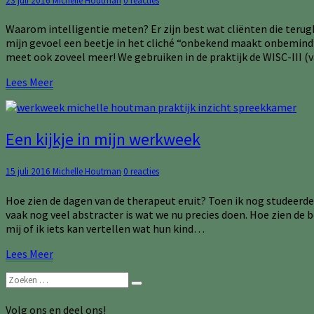
23 juli 2016
Michelle Houtman
0 reacties
dan
het
Waarom intelligentie meten? Er zijn best wat cliënten die terug
IQ
mijn gevoel een beetje in het cliché “onbekend maakt onbemind”. V
meet ook zoveel meer! We gebruiken in de praktijk de WISC-III (v
Lees
Lees Meer
Meer
Een
Een kijkje in mijn werkweek
kijkje
in
Reacties
15 juli 2016
Michelle Houtman
0 reacties
mijn
werkweek
Hoe zien de dagen van de therapeut eruit? Toen ik nog studeerde,
vaak nog veel abstracter is wat we nu precies doen. Hoe zien de 
mij of ik iets kan vertellen wat hun kind…
Lees
Lees Meer
Meer
Zoeken
Zoeken
naar:
Volg ons en deel ons!