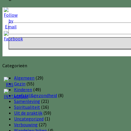
Categorieën
Algemeen
(29)
Gezin
(55)
Kinderen
(49)
Leefstijl&gezondheid
(8)
Samenleving
(21)
Spiritualiteit
(16)
Uit de praktijk
(59)
Uncategorized
(1)
Verbouwing
(27)
Wandelen/hiken
(4)