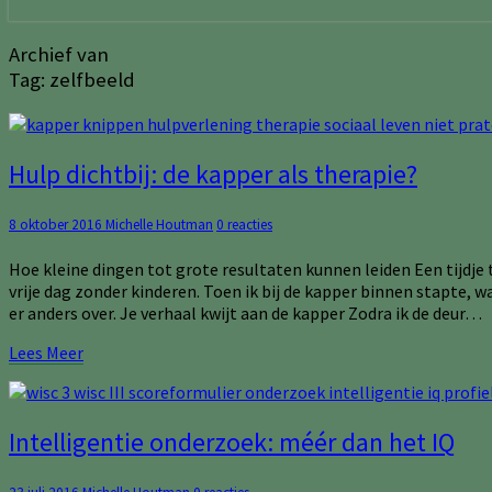
Archief van
Tag:
zelfbeeld
Hulp
Hulp dichtbij: de kapper als therapie?
dichtbij:
de
Reacties
8 oktober 2016
Michelle Houtman
0 reacties
kapper
als
Hoe kleine dingen tot grote resultaten kunnen leiden Een tijdje 
therapie?
vrije dag zonder kinderen. Toen ik bij de kapper binnen stapte, 
er anders over. Je verhaal kwijt aan de kapper Zodra ik de deur…
Lees
Lees Meer
Meer
Intelligentie
Intelligentie onderzoek: méér dan het IQ
onderzoek:
méér
Reacties