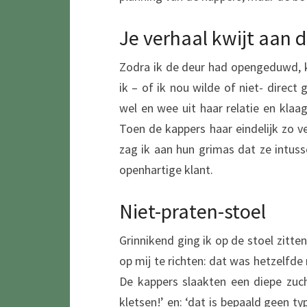
Je verhaal kwijt aan 
Zodra ik de deur had opengeduwd, 
ik – of ik nou wilde of niet- direc
wel en wee uit haar relatie en kla
Toen de kappers haar eindelijk zo v
zag ik aan hun grimas dat ze intuss
openhartige klant.
Niet-praten-stoel
Grinnikend ging ik op de stoel zitt
op mij te richten: dat was hetzelfde 
De kappers slaakten een diepe zucht
kletsen!’ en: ‘dat is bepaald geen ty