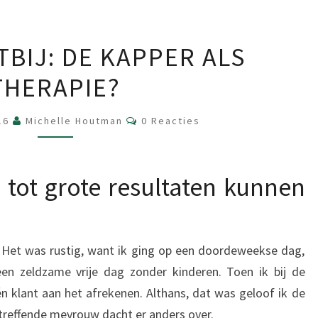
HULP
TBIJ: DE KAPPER ALS
DICHTBIJ:
THERAPIE?
DE
KAPPER
Reacties
016
Michelle Houtman
ALS
0 Reacties
THERAPIE?
 tot grote resultaten kunnen
er. Het was rustig, want ik ging op een doordeweekse dag,
en zeldzame vrije dag zonder kinderen. Toen ik bij de
n klant aan het afrekenen. Althans, dat was geloof ik de
treffende mevrouw dacht er anders over.