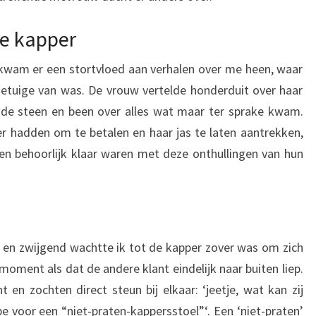
de kapper
kwam er een stortvloed aan verhalen over me heen, waar
t getuige van was. De vrouw vertelde honderduit over haar
agde steen en been over alles wat maar ter sprake kwam.
er hadden om te betalen en haar jas te laten aantrekken,
en behoorlijk klaar waren met deze onthullingen van hun
en en zwijgend wachtte ik tot de kapper zover was om zich
moment als dat de andere klant eindelijk naar buiten liep.
 en zochten direct steun bij elkaar: ‘jeetje, wat kan zij
pe voor een “niet-praten-kappersstoel”‘. Een ‘niet-praten’