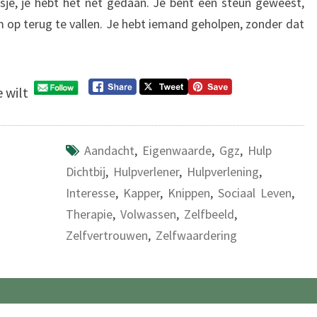
sje, je hebt het net gedaan. Je bent een steun geweest,
op terug te vallen. Je hebt iemand geholpen, zonder dat
e wilt
Aandacht
,
Eigenwaarde
,
Ggz
,
Hulp
Dichtbij
,
Hulpverlener
,
Hulpverlening
,
Interesse
,
Kapper
,
Knippen
,
Sociaal Leven
,
Therapie
,
Volwassen
,
Zelfbeeld
,
Zelfvertrouwen
,
Zelfwaardering