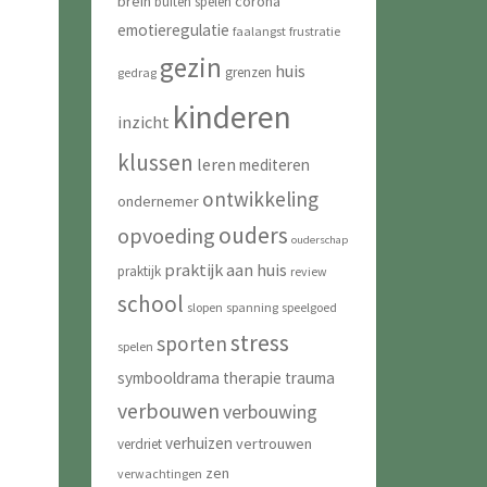
brein
corona
buiten spelen
emotieregulatie
faalangst
frustratie
gezin
huis
grenzen
gedrag
kinderen
inzicht
klussen
leren
mediteren
ontwikkeling
ondernemer
ouders
opvoeding
ouderschap
praktijk aan huis
praktijk
review
school
slopen
spanning
speelgoed
stress
sporten
spelen
symbooldrama
therapie
trauma
verbouwen
verbouwing
verhuizen
vertrouwen
verdriet
zen
verwachtingen