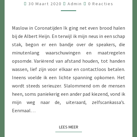
BEHOEFTEN
Reacties
30 Maart 2020
Admin
0 Reacties
Maslow in Coronatijden Ik ging net even brood halen
bij de Albert Heijn. En terwijl ik mijn neus in een schap
stak, begon er een bandje over de speakers, die
minutenlang waarschuwingen en maatregelen
opsomde. Variërend van afstand houden, tot handen
wassen, lief zijn voor elkaar en contactloos betalen.
Ineens voelde ik een lichte spanning opkomen. Het
wordt steeds serieuzer. Slalommend om de mensen
heen, soms paniekerig een ander pad kiezend, vond ik
mijn weg naar de, uiteraard, zelfscankassa’s.
Eenmaal…
LEES MEER
LEES MEER