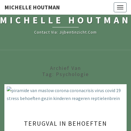
MICHELLE HOUTMAN
Togg
navig
MICHELLE HOUTMAN
Contact Via: Jijbentinzicht.com
Archief Van
Tag:
Psychologie
TERUGVAL
TERUGVAL IN BEHOEFTEN
IN