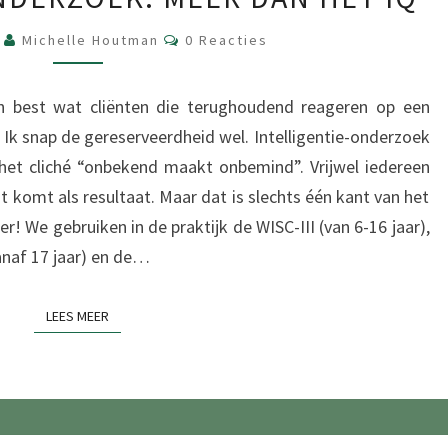
ONDERZOEK:
MÉÉR
Reacties
6
Michelle Houtman
0 Reacties
DAN
HET
jn best wat cliënten die terughoudend reageren op een
IQ
. Ik snap de gereserveerdheid wel. Intelligentie-onderzoek
 het cliché “onbekend maakt onbemind”. Vrijwel iedereen
uit komt als resultaat. Maar dat is slechts één kant van het
 We gebruiken in de praktijk de WISC-III (van 6-16 jaar),
anaf 17 jaar) en de…
LEES MEER
LEES MEER