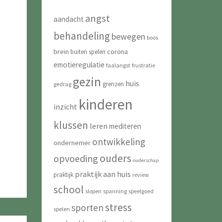
angst
aandacht
behandeling
bewegen
boos
brein
corona
buiten spelen
emotieregulatie
faalangst
frustratie
gezin
huis
grenzen
gedrag
kinderen
inzicht
klussen
leren
mediteren
ontwikkeling
ondernemer
ouders
opvoeding
ouderschap
praktijk aan huis
praktijk
review
school
slopen
spanning
speelgoed
stress
sporten
spelen