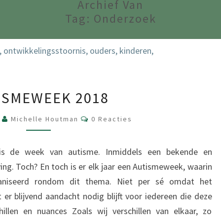
Archief Van
Tag:
Onderzoek
AUTISMEWEEK
ISMEWEEK 2018
2018
Reacties
8
Michelle Houtman
0 Reacties
s de week van autisme. Inmiddels een bekende en
ng. Toch? En toch is er elk jaar een Autismeweek, waarin
organiseerd rondom dit thema. Niet per sé omdat het
r blijvend aandacht nodig blijft voor iedereen die deze
chillen en nuances Zoals wij verschillen van elkaar, zo