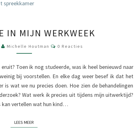
EEN
JE IN MIJN WERKWEEK
KIJKJE
IN
Reacties
6
Michelle Houtman
0 Reacties
MIJN
WERKWEEK
eruit? Toen ik nog studeerde, was ik heel benieuwd naar
weinig bij voorstellen. En elke dag weer besef ik dat het
er is wat we nu precies doen. Hoe zien de behandelingen
derzoek? Wat werk ik precies uit tijdens mijn uitwerktijd?
s kan vertellen wat hun kind…
LEES MEER
LEES MEER