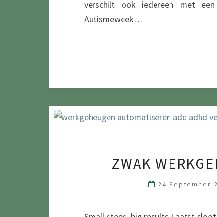
verschilt ook iedereen met een
Autismeweek…
ZWAK WERKGEH
24 September 
Small steps, big results Laatst slo