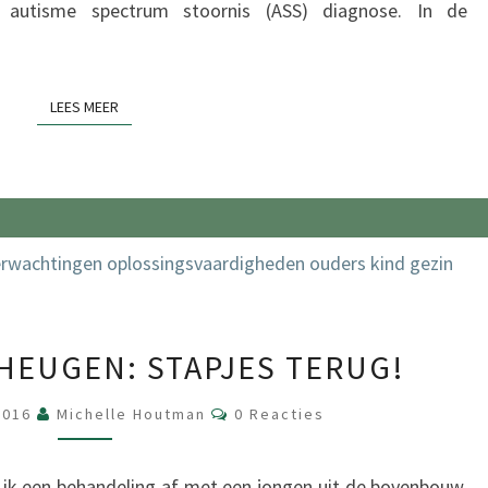
 autisme spectrum stoornis (ASS) diagnose. In de
LEES MEER
LEES MEER
ZWAK
EUGEN: STAPJES TERUG!
WERKGEHEUGEN:
STAPJES
Reacties
2016
Michelle Houtman
0 Reacties
TERUG!
ot ik een behandeling af met een jongen uit de bovenbouw.