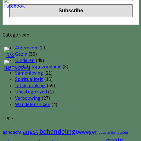
Categorieën
Algemeen
(29)
Gezin
(55)
Kinderen
(49)
Leefstijl&gezondheid
(8)
Samenleving
(21)
Spiritualiteit
(16)
Uit de praktijk
(59)
Uncategorized
(1)
Verbouwing
(27)
Wandelen/hiken
(4)
Tags
behandeling
angst
bewegen
aandacht
brein
buiten
boos
gezin