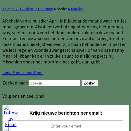
16 april 2017
Michelle Houtman
Reacties
0 reacties
Afscheid van je huisdier April is blijkbaar de maand waarin alles
moet gebeuren. Alsof een verhuizing alleen nog niet genoeg
was, spelen er ook een heleboel andere zaken in deze maand.
Zo moesten we afscheid nemen van onze auto, kreeg Steef in
deze maand duidelijkheid over zijn baan behouden én moesten
we iets regelen voor de zwangerschapsverlof van onze nanny.
Maar blijkbaar kan er in zulke situaties altijd nog iets bij.
Misschien onder het mom ‘als het golft, dan golft…
Lees Meer
Lees Meer
Zoeken naar:
Zoeken
Volg ons en deel ons!
Krijg nieuwe berichten per email: