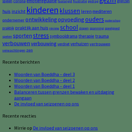
emotieregulatie
corona
spelen
grenzen
faalangst
frustratie
gedrag
kinderen
klussen
huis
inzicht
leren
mediteren
ouders
opvoeding
ontwikkeling
ondernemer
ouderschap
school
praktijk aan huis
praktijk
review
slopen
spanning
speelgoed
stress
sporten
symbooldrama
therapie
trauma
spelen
verbouwen
verbouwing
verhuizen
vertrouwen
verdriet
zen
verwachtingen
Recente berichten
Woorden van Boeddha – deel 3
Woorden van Boeddha – deel 2
Woorden van Boeddha – deel 1
Balanceren tussen grenzen bewaken en uitdaging
aangaan
De invloed van seizoenen op ons
Recente reacties
Mirrie
op
De invloed van seizoenen op ons