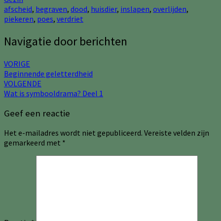
afscheid
,
begraven
,
dood
,
huisdier
,
inslapen
,
overlijden
,
piekeren
,
poes
,
verdriet
Navigatie door berichten
VORIGE
Beginnende geletterdheid
VOLGENDE
Wat is symbooldrama? Deel 1
Geef een reactie
Het e-mailadres wordt niet gepubliceerd.
Vereiste velden zijn
gemarkeerd met
*