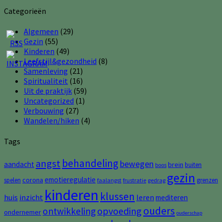
Categorieën
Algemeen
(29)
Gezin
(55)
Kinderen
(49)
Leefstijl&gezondheid
(8)
Samenleving
(21)
Spiritualiteit
(16)
Uit de praktijk
(59)
Uncategorized
(1)
Verbouwing
(27)
Wandelen/hiken
(4)
Tags
behandeling
angst
bewegen
aandacht
brein
buiten
boos
gezin
emotieregulatie
corona
spelen
grenzen
faalangst
frustratie
gedrag
kinderen
klussen
huis
inzicht
leren
mediteren
ouders
opvoeding
ontwikkeling
ondernemer
ouderschap