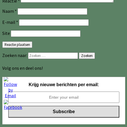
Reactie
*
Naam
*
E-mail
*
Site
Zoeken naar:
Zoeken
Volg ons en deel ons!
Krijg nieuwe berichten per email: