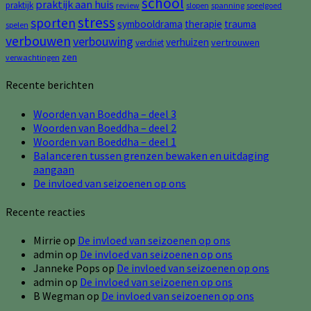
school
praktijk aan huis
praktijk
review
slopen
spanning
speelgoed
stress
sporten
symbooldrama
therapie
trauma
spelen
verbouwen
verbouwing
verhuizen
vertrouwen
verdriet
zen
verwachtingen
Recente berichten
Woorden van Boeddha – deel 3
Woorden van Boeddha – deel 2
Woorden van Boeddha – deel 1
Balanceren tussen grenzen bewaken en uitdaging
aangaan
De invloed van seizoenen op ons
Recente reacties
Mirrie
op
De invloed van seizoenen op ons
admin
op
De invloed van seizoenen op ons
Janneke Pops
op
De invloed van seizoenen op ons
admin
op
De invloed van seizoenen op ons
B Wegman
op
De invloed van seizoenen op ons