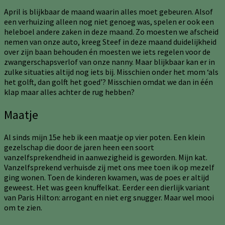
April is blijkbaar de maand waarin alles moet gebeuren. Alsof
een verhuizing alleen nog niet genoeg was, spelen er ook een
heleboel andere zaken in deze maand. Zo moesten we afscheid
nemen van onze auto, kreeg Steef in deze maand duidelijkheid
over zijn baan behouden én moesten we iets regelen voor de
zwangerschapsverlof van onze nanny. Maar blijkbaar kan er in
zulke situaties altijd nog iets bij. Misschien onder het mom ‘als
het golft, dan golft het goed’? Misschien omdat we dan in één
klap maar alles achter de rug hebben?
Maatje
Al sinds mijn 15e heb ik een maatje op vier poten. Een klein
gezelschap die door de jaren heen een soort
vanzelfsprekendheid in aanwezigheid is geworden. Mijn kat.
Vanzelfsprekend verhuisde zij met ons mee toen ik op mezelf
ging wonen. Toen de kinderen kwamen, was de poes er altijd
geweest. Het was geen knuffelkat. Eerder een dierlijk variant
van Paris Hilton: arrogant en niet erg snugger. Maar wel mooi
om te zien.