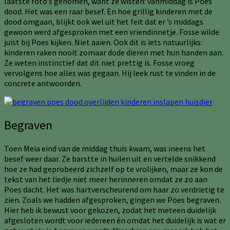
laatste foto’s genomen, want ze wisten: vanmiddag is Poes
dood. Het was een raar besef. En hoe grillig kinderen met de
dood omgaan, blijkt ook wel uit het feit dat er ’s middags
gewoon werd afgesproken met een vriendinnetje. Fosse wilde
juist bij Poes kijken. Niet aaien. Ook dit is iets natuurlijks:
kinderen raken nooit zomaar dode dieren met hun handen aan.
Ze weten instinctief dat dit niet prettig is. Fosse vroeg
vervolgens hoe alles was gegaan. Hij leek rust te vinden in de
concrete antwoorden.
Begraven
Toen Meia eind van de middag thuis kwam, was ineens het
besef weer daar. Ze barstte in huilen uit en vertelde snikkend
hoe ze had geprobeerd zichzelf op te vrolijken, maar ze kon de
tekst van het liedje niet meer herinneren omdat ze zo aan
Poes dacht. Het was hartverscheurend om haar zo verdrietig te
zien. Zoals we hadden afgesproken, gingen we Poes begraven.
Hier heb ik bewust voor gekozen, zodat het meteen duidelijk
afgesloten wordt voor iedereen én omdat het duidelijk is wat er