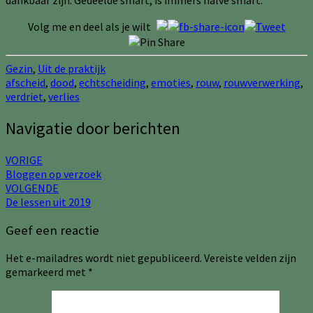
Volg me en deel als je wilt
Gezin
,
Uit de praktijk
afscheid
,
dood
,
echtscheiding
,
emoties
,
rouw
,
rouwverwerking
,
verdriet
,
verlies
Navigatie door berichten
VORIGE
Bloggen op verzoek
VOLGENDE
De lessen uit 2019
Geef een reactie
Het e-mailadres wordt niet gepubliceerd.
Vereiste velden zijn
gemarkeerd met
*