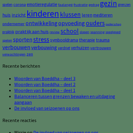
gezin
emotieregulatie
corona
spelen
grenzen
faalangst
frustratie
gedrag
kinderen
klussen
huis
inzicht
leren
mediteren
ouders
opvoeding
ontwikkeling
ondernemer
ouderschap
school
praktijk aan huis
praktijk
review
slopen
spanning
speelgoed
stress
sporten
symbooldrama
therapie
trauma
spelen
verbouwen
verbouwing
verhuizen
vertrouwen
verdriet
zen
verwachtingen
Recente berichten
Woorden van Boeddha – deel 3
Woorden van Boeddha – deel 2
Woorden van Boeddha – deel 1
Balanceren tussen grenzen bewaken en uitdaging
aangaan
De invloed van seizoenen op ons
Recente reacties
Mirrie
op
De invloed van seizoenen op ons