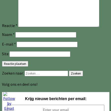
Reactie
*
Naam
*
E-mail
*
Site
Zoeken naar:
Zoeken
Volg ons en deel ons!
Krijg nieuwe berichten per email: