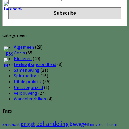
Categorieën
Algemeen
(29)
Gezin
(55)
Kinderen
(49)
Leefstijl&gezondheid
(8)
Samenleving
(21)
Spiritualiteit
(16)
Uit de praktijk
(59)
Uncategorized
(1)
Verbouwing
(27)
Wandelen/hiken
(4)
Tags
behandeling
angst
bewegen
aandacht
brein
buiten
boos