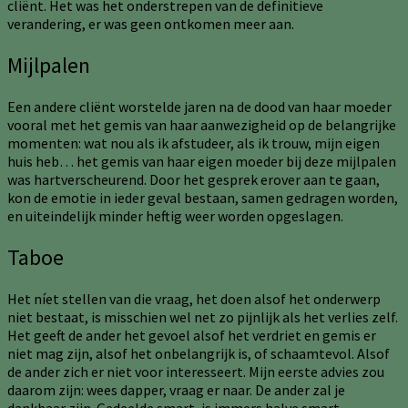
cliënt. Het was het onderstrepen van de definitieve
verandering, er was geen ontkomen meer aan.
Mijlpalen
Een andere cliënt worstelde jaren na de dood van haar moeder
vooral met het gemis van haar aanwezigheid op de belangrijke
momenten: wat nou als ik afstudeer, als ik trouw, mijn eigen
huis heb… het gemis van haar eigen moeder bij deze mijlpalen
was hartverscheurend. Door het gesprek erover aan te gaan,
kon de emotie in ieder geval bestaan, samen gedragen worden,
en uiteindelijk minder heftig weer worden opgeslagen.
Taboe
Het níet stellen van die vraag, het doen alsof het onderwerp
niet bestaat, is misschien wel net zo pijnlijk als het verlies zelf.
Het geeft de ander het gevoel alsof het verdriet en gemis er
niet mag zijn, alsof het onbelangrijk is, of schaamtevol. Alsof
de ander zich er niet voor interesseert. Mijn eerste advies zou
daarom zijn: wees dapper, vraag er naar. De ander zal je
dankbaar zijn. Gedeelde smart, is immers halve smart.