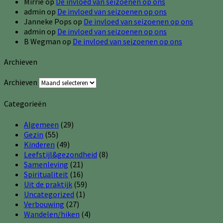
Mirrie
op
De invloed van seizoenen op ons
admin
op
De invloed van seizoenen op ons
Janneke Pops
op
De invloed van seizoenen op ons
admin
op
De invloed van seizoenen op ons
B Wegman
op
De invloed van seizoenen op ons
Archieven
Archieven
Categorieën
Algemeen
(29)
Gezin
(55)
Kinderen
(49)
Leefstijl&gezondheid
(8)
Samenleving
(21)
Spiritualiteit
(16)
Uit de praktijk
(59)
Uncategorized
(1)
Verbouwing
(27)
Wandelen/hiken
(4)