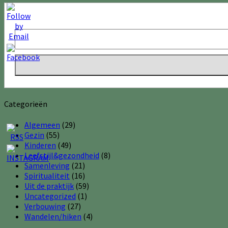
Categorieën
Algemeen
(29)
Gezin
(55)
Kinderen
(49)
Leefstijl&gezondheid
(8)
Samenleving
(21)
Spiritualiteit
(16)
Uit de praktijk
(59)
Uncategorized
(1)
Verbouwing
(27)
Wandelen/hiken
(4)