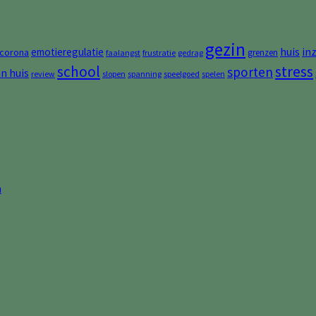
gezin
huis
in
emotieregulatie
corona
grenzen
faalangst
frustratie
gedrag
stress
school
sporten
an huis
review
slopen
spanning
speelgoed
spelen
n