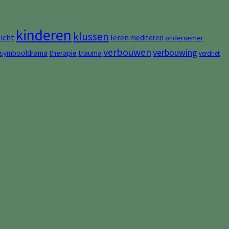
kinderen
klussen
zicht
leren
mediteren
ondernemer
verbouwen
verbouwing
symbooldrama
therapie
trauma
verdriet