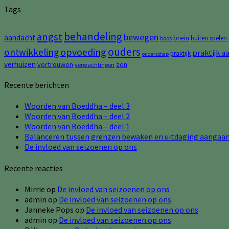
Tags
behandeling
angst
bewegen
aandacht
brein
buiten spelen
boos
ouders
opvoeding
ontwikkeling
praktijk a
praktijk
ouderschap
verhuizen
vertrouwen
zen
verwachtingen
Recente berichten
Woorden van Boeddha – deel 3
Woorden van Boeddha – deel 2
Woorden van Boeddha – deel 1
Balanceren tussen grenzen bewaken en uitdaging aangaa
De invloed van seizoenen op ons
Recente reacties
Mirrie
op
De invloed van seizoenen op ons
admin
op
De invloed van seizoenen op ons
Janneke Pops
op
De invloed van seizoenen op ons
admin
op
De invloed van seizoenen op ons