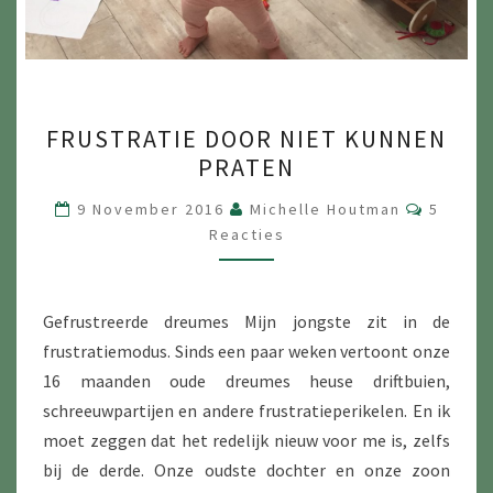
FRUSTRATIE
FRUSTRATIE DOOR NIET KUNNEN
DOOR
PRATEN
NIET
KUNNEN
Reactie
9 November 2016
Michelle Houtman
5
PRATEN
Reacties
Gefrustreerde dreumes Mijn jongste zit in de
frustratiemodus. Sinds een paar weken vertoont onze
16 maanden oude dreumes heuse driftbuien,
schreeuwpartijen en andere frustratieperikelen. En ik
moet zeggen dat het redelijk nieuw voor me is, zelfs
bij de derde. Onze oudste dochter en onze zoon