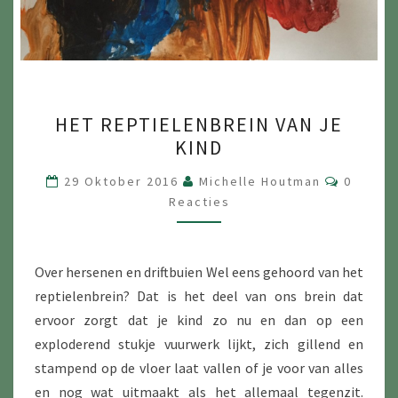
HET
HET REPTIELENBREIN VAN JE
REPTIELENBREIN
KIND
VAN
JE
Reactie
29 Oktober 2016
Michelle Houtman
0
KIND
Reacties
Over hersenen en driftbuien Wel eens gehoord van het
reptielenbrein? Dat is het deel van ons brein dat
ervoor zorgt dat je kind zo nu en dan op een
exploderend stukje vuurwerk lijkt, zich gillend en
stampend op de vloer laat vallen of je voor van alles
en nog wat uitmaakt als het allemaal tegenzit.