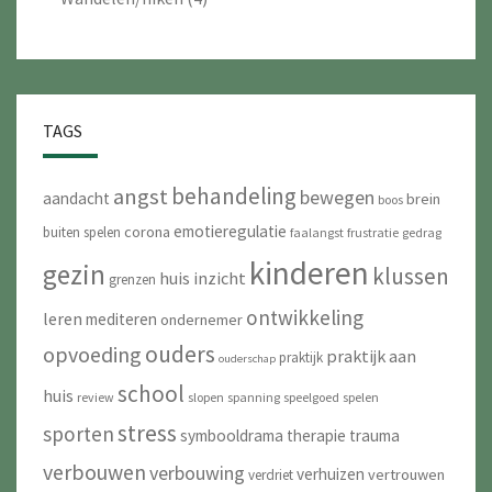
TAGS
behandeling
angst
bewegen
aandacht
brein
boos
emotieregulatie
corona
buiten spelen
faalangst
frustratie
gedrag
kinderen
gezin
klussen
huis
inzicht
grenzen
ontwikkeling
leren
mediteren
ondernemer
ouders
opvoeding
praktijk aan
praktijk
ouderschap
school
huis
review
slopen
spanning
speelgoed
spelen
stress
sporten
symbooldrama
therapie
trauma
verbouwen
verbouwing
verhuizen
vertrouwen
verdriet