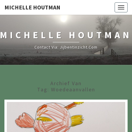
MICHELLE HOUTMAN
Togg
navig
MICHELLE HOUTMAN
Contact Via: Jijbentinzicht.com
Archief Van
Tag:
Woedeaanvallen