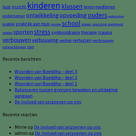
kinderen
klussen
huis
inzicht
leren
mediteren
ouders
opvoeding
ontwikkeling
ondernemer
ouderschap
school
praktijk aan huis
praktijk
review
slopen
spanning
speelgoed
stress
sporten
symbooldrama
therapie
trauma
spelen
verbouwen
verbouwing
verhuizen
vertrouwen
verdriet
zen
verwachtingen
Recente berichten
Woorden van Boeddha – deel 3
Woorden van Boeddha – deel 2
Woorden van Boeddha – deel 1
Balanceren tussen grenzen bewaken en uitdaging
aangaan
De invloed van seizoenen op ons
Recente reacties
Mirrie
op
De invloed van seizoenen op ons
admin
op
De invloed van seizoenen op ons