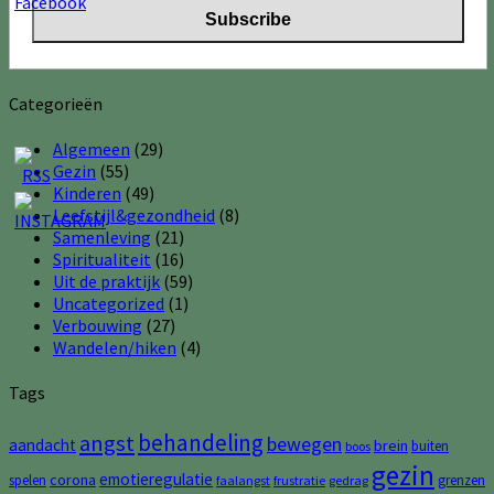
Categorieën
Algemeen
(29)
Gezin
(55)
Kinderen
(49)
Leefstijl&gezondheid
(8)
Samenleving
(21)
Spiritualiteit
(16)
Uit de praktijk
(59)
Uncategorized
(1)
Verbouwing
(27)
Wandelen/hiken
(4)
Tags
behandeling
angst
bewegen
aandacht
brein
buiten
boos
gezin
emotieregulatie
corona
spelen
grenzen
faalangst
frustratie
gedrag