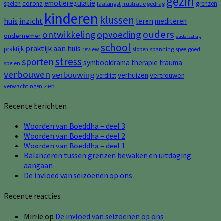
gezin
emotieregulatie
corona
spelen
grenzen
faalangst
frustratie
gedrag
kinderen
klussen
huis
inzicht
leren
mediteren
ouders
opvoeding
ontwikkeling
ondernemer
ouderschap
school
praktijk aan huis
praktijk
review
slopen
spanning
speelgoed
stress
sporten
symbooldrama
therapie
trauma
spelen
verbouwen
verbouwing
verhuizen
vertrouwen
verdriet
zen
verwachtingen
Recente berichten
Woorden van Boeddha – deel 3
Woorden van Boeddha – deel 2
Woorden van Boeddha – deel 1
Balanceren tussen grenzen bewaken en uitdaging
aangaan
De invloed van seizoenen op ons
Recente reacties
Mirrie
op
De invloed van seizoenen op ons