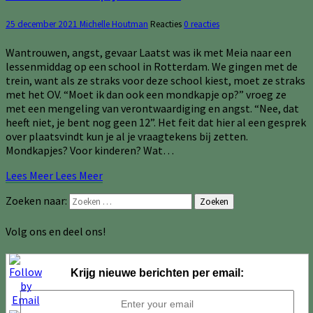
25 december 2021
Michelle Houtman
Reacties
0 reacties
Wantrouwen, angst, gevaar Laatst was ik met Meia naar een
lessenmiddag op een school in Rotterdam. We gingen met de
trein, want als ze straks voor deze school kiest, moet ze straks
met het OV. “Moet ik dan ook een mondkapje op?” vroeg ze
met een mengeling van verontwaardiging en angst. “Nee, dat
heeft niet, je bent nog geen 12”. Het feit dat hier al een gesprek
over plaatsvindt kun je al je vraag­tekens bĳ zetten.
Mondkapjes? Voor kinderen? Wat…
Lees Meer
Lees Meer
Zoeken naar:
Zoeken
Volg ons en deel ons!
Krijg nieuwe berichten per email: