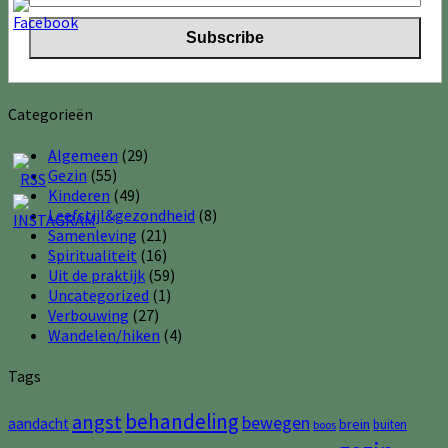
Categorieën
Algemeen
(29)
Gezin
(55)
Kinderen
(49)
Leefstijl&gezondheid
(8)
Samenleving
(21)
Spiritualiteit
(16)
Uit de praktijk
(59)
Uncategorized
(1)
Verbouwing
(27)
Wandelen/hiken
(4)
Tags
behandeling
angst
bewegen
aandacht
brein
buiten
boos