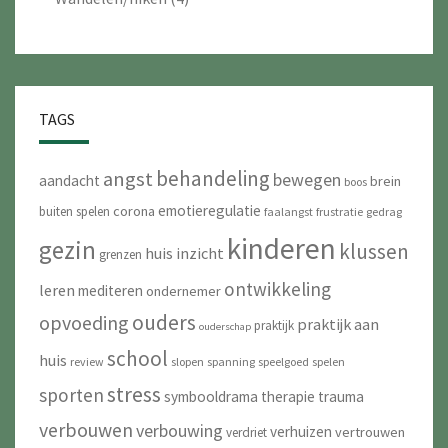
TAGS
behandeling
angst
bewegen
aandacht
brein
boos
emotieregulatie
corona
buiten spelen
faalangst
frustratie
gedrag
kinderen
gezin
klussen
huis
inzicht
grenzen
ontwikkeling
leren
mediteren
ondernemer
ouders
opvoeding
praktijk aan
praktijk
ouderschap
school
huis
review
slopen
spanning
speelgoed
spelen
stress
sporten
symbooldrama
therapie
trauma
verbouwen
verbouwing
verhuizen
vertrouwen
verdriet