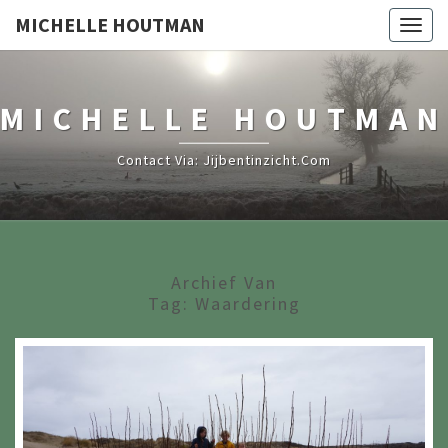
MICHELLE HOUTMAN
Togg
navig
MICHELLE HOUTMAN
Contact Via: Jijbentinzicht.com
Archief Van
Tag:
Waardering