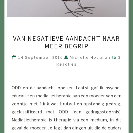
VAN
VAN NEGATIEVE AANDACHT NAAR
NEGATIEVE
MEER BEGRIP
AANDACHT
NAAR
Reacti
14 September 2016
Michelle Houtman
3
MEER
Reacties
BEGRIP
ODD en de aandacht opeisen Laatst gaf ik psycho-
educatie en mediatietherapie aan een moeder van een
zoontje met flink wat brutaal en opstandig gedrag,
geclassificeerd met ODD (een gedragsstoornis).
Mediatietherapie is therapie via een medium, in dit
geval de moeder. Je legt dan dingen uit die de ouders