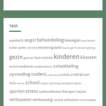
TAGS
behandeling
angst
bewegen
aandacht
brein
boos
emotieregulatie
corona
buiten spelen
faalangst
frustratie
gedrag
kinderen
gezin
klussen
huis
inzicht
grenzen
ontwikkeling
leren
mediteren
ondernemer
ouders
opvoeding
praktijk aan
praktijk
ouderschap
school
huis
review
slopen
spanning
speelgoed
spelen
stress
sporten
symbooldrama
therapie
trauma
verbouwen
verbouwing
verhuizen
vertrouwen
verdriet