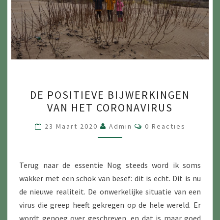
DE
DE POSITIEVE BIJWERKINGEN
POSITIEVE
VAN HET CORONAVIRUS
BIJWERKINGEN
VAN
Reacties
23 Maart 2020
Admin
0 Reacties
HET
CORONAVIRUS
Terug naar de essentie Nog steeds word ik soms
wakker met een schok van besef: dit is echt. Dit is nu
de nieuwe realiteit. De onwerkelijke situatie van een
virus die greep heeft gekregen op de hele wereld. Er
wordt genoeg over geschreven, en dat is maar goed