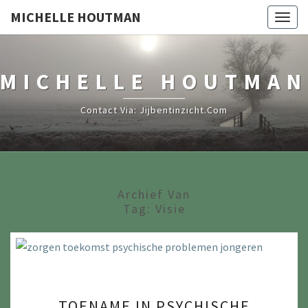
MICHELLE HOUTMAN
Togg
navig
MICHELLE HOUTMAN
Contact Via: Jijbentinzicht.com
Archief Van
Tag:
Visie
TOENAME
TOENAME IN PSYCHISCHE