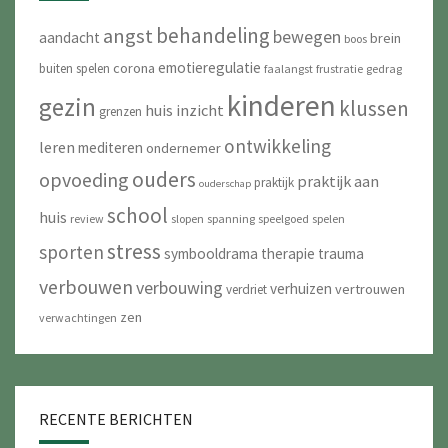
behandeling
angst
bewegen
aandacht
brein
boos
emotieregulatie
corona
buiten spelen
faalangst
frustratie
gedrag
kinderen
gezin
klussen
huis
inzicht
grenzen
ontwikkeling
leren
mediteren
ondernemer
ouders
opvoeding
praktijk aan
praktijk
ouderschap
school
huis
review
slopen
spanning
speelgoed
spelen
stress
sporten
symbooldrama
therapie
trauma
verbouwen
verbouwing
verhuizen
vertrouwen
verdriet
zen
verwachtingen
RECENTE BERICHTEN