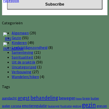
Categorieën
Algemeen
(29)
Gezin
(55)
Kinderen
(49)
Leefstijl&gezondheid
(8)
Samenleving
(21)
Spiritualiteit
(16)
Uit de praktijk
(59)
Uncategorized
(1)
Verbouwing
(27)
Wandelen/hiken
(4)
Tags
behandeling
angst
bewegen
aandacht
brein
buiten
boos
gezin
emotieregulatie
corona
spelen
grenzen
faalangst
frustratie
gedrag