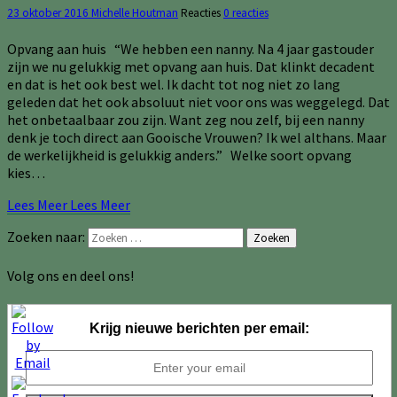
23 oktober 2016
Michelle Houtman
Reacties
0 reacties
Opvang aan huis “We hebben een nanny. Na 4 jaar gastouder
zijn we nu gelukkig met opvang aan huis. Dat klinkt decadent
en dat is het ook best wel. Ik dacht tot nog niet zo lang
geleden dat het ook absoluut niet voor ons was weggelegd. Dat
het onbetaalbaar zou zijn. Want zeg nou zelf, bij een nanny
denk je toch direct aan Gooische Vrouwen? Ik wel althans. Maar
de werkelijkheid is gelukkig anders.” Welke soort opvang
kies…
Lees Meer
Lees Meer
Zoeken naar:
Zoeken
Volg ons en deel ons!
Krijg nieuwe berichten per email: