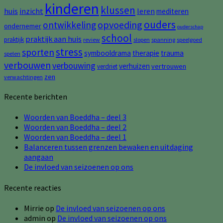
kinderen
klussen
huis
inzicht
leren
mediteren
ouders
opvoeding
ontwikkeling
ondernemer
ouderschap
school
praktijk aan huis
praktijk
review
slopen
spanning
speelgoed
stress
sporten
symbooldrama
therapie
trauma
spelen
verbouwen
verbouwing
verhuizen
vertrouwen
verdriet
zen
verwachtingen
Recente berichten
Woorden van Boeddha – deel 3
Woorden van Boeddha – deel 2
Woorden van Boeddha – deel 1
Balanceren tussen grenzen bewaken en uitdaging
aangaan
De invloed van seizoenen op ons
Recente reacties
Mirrie
op
De invloed van seizoenen op ons
admin
op
De invloed van seizoenen op ons