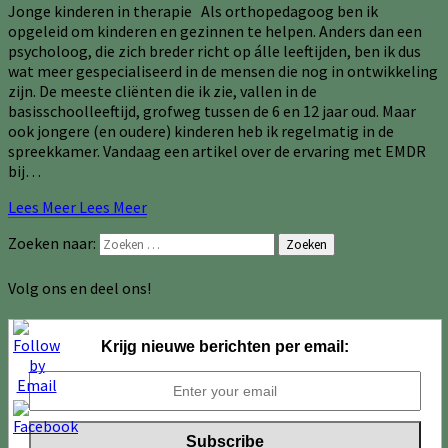
Jonge kinderen in therapie Als orthopedagoog ben ik
opgeleid om kinderen en gezinnen te helpen. Anders dan een
psycholoog, die zich breder richt op álle leeftijden, ben ik dus
wat meer gespecialiseerd in de mensen die nog in ontwikkeling
zijn. De meeste cliënten die ik zie, vallen in de
basisschoolleeftijd, grofweg tussen de 6 en 12 jaar oud. Maar
ook jongere (en oudere) kinderen heb ik regelmatig in de
spreekkamer. Vandaag een artikel over de ervaring met EMDR
bij…
Lees Meer
Lees Meer
Zoeken naar:
Zoeken
Volg ons en deel ons!
Krijg nieuwe berichten per email: