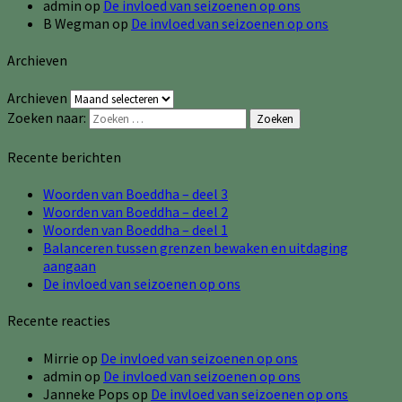
admin
op
De invloed van seizoenen op ons
B Wegman
op
De invloed van seizoenen op ons
Archieven
Archieven
Zoeken naar:
Zoeken
Recente berichten
Woorden van Boeddha – deel 3
Woorden van Boeddha – deel 2
Woorden van Boeddha – deel 1
Balanceren tussen grenzen bewaken en uitdaging
aangaan
De invloed van seizoenen op ons
Recente reacties
Mirrie
op
De invloed van seizoenen op ons
admin
op
De invloed van seizoenen op ons
Janneke Pops
op
De invloed van seizoenen op ons