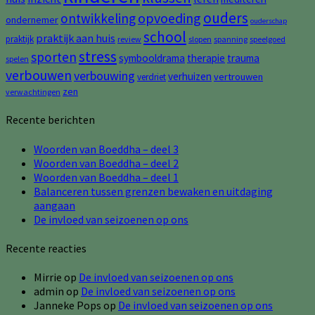
ouders
opvoeding
ontwikkeling
ondernemer
ouderschap
school
praktijk aan huis
praktijk
review
slopen
spanning
speelgoed
stress
sporten
symbooldrama
therapie
trauma
spelen
verbouwen
verbouwing
verhuizen
vertrouwen
verdriet
zen
verwachtingen
Recente berichten
Woorden van Boeddha – deel 3
Woorden van Boeddha – deel 2
Woorden van Boeddha – deel 1
Balanceren tussen grenzen bewaken en uitdaging
aangaan
De invloed van seizoenen op ons
Recente reacties
Mirrie
op
De invloed van seizoenen op ons
admin
op
De invloed van seizoenen op ons
Janneke Pops
op
De invloed van seizoenen op ons