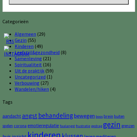
Categorieën
Algemeen
(29)
Gezin
(55)
Kinderen
(49)
Leefstijl&gezondheid
(8)
Samenleving
(21)
Spiritualiteit
(16)
Uit de praktijk
(59)
Uncategorized
(1)
Verbouwing
(27)
Wandelen/hiken
(4)
Tags
behandeling
angst
bewegen
aandacht
brein
buiten
boos
gezin
emotieregulatie
corona
spelen
grenzen
faalangst
frustratie
gedrag
kinderen
klussen
huis
inzicht
leren
mediteren