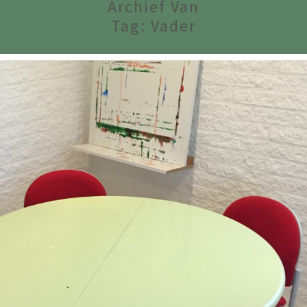
Archief Van
Tag:
Vader