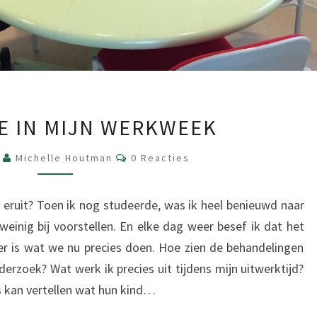
EEN
JE IN MIJN WERKWEEK
KIJKJE
IN
Reacties
6
Michelle Houtman
0 Reacties
MIJN
WERKWEEK
eruit? Toen ik nog studeerde, was ik heel benieuwd naar
weinig bij voorstellen. En elke dag weer besef ik dat het
er is wat we nu precies doen. Hoe zien de behandelingen
derzoek? Wat werk ik precies uit tijdens mijn uitwerktijd?
s kan vertellen wat hun kind…