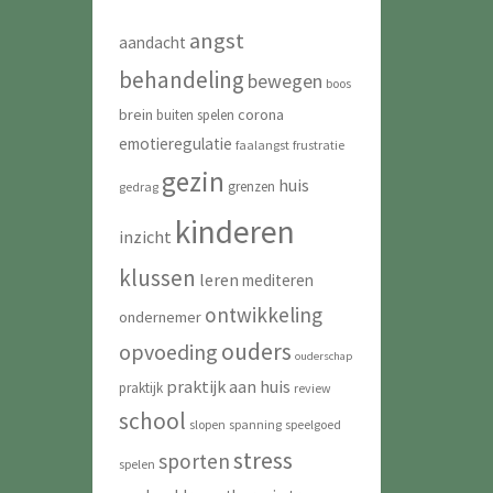
angst
aandacht
behandeling
bewegen
boos
brein
corona
buiten spelen
emotieregulatie
faalangst
frustratie
gezin
huis
grenzen
gedrag
kinderen
inzicht
klussen
leren
mediteren
ontwikkeling
ondernemer
ouders
opvoeding
ouderschap
praktijk aan huis
praktijk
review
school
slopen
spanning
speelgoed
stress
sporten
spelen